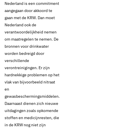
Nederland is een commitment
doelen Kaderrichtlijn
aangegaan door akkoord te
Water te halen nodig
gaan met de KRW. Dan moet
Nederland ook de
verantwoordelijkheid nemen
om maatregelen te nemen. De
Thema's:
bronnen voor drinkwater
Beveiliging en crisismanagement
Drinkwaterbronnen
worden bedreigd door
Drinkwaterbronnen en landbouw
verschillende
Drinkwaterbronnen en opkomende stoffen
verontreinigingen. Er zijn
hardnekkige problemen op het
vlak van bijvoorbeeld nitraat
en
gewasbeschermingsmiddelen.
Daarnaast dienen zich nieuwe
uitdagingen zoals opkomende
stoffen en medicijnresten, die
in de KRW nog niet zijn