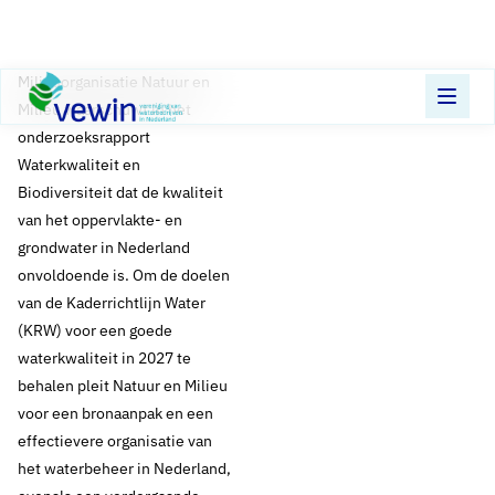
Direct naar content
Terug naar de startpagina
​Milieuorganisatie Natuur en
Milieu waarschuwt in het
onderzoeksrapport
Waterkwaliteit en
Biodiversiteit dat de kwaliteit
van het oppervlakte- en
grondwater in Nederland
onvoldoende is. Om de doelen
van de Kaderrichtlijn Water
(KRW) voor een goede
waterkwaliteit in 2027 te
behalen pleit Natuur en Milieu
voor een bronaanpak en een
effectievere organisatie van
het waterbeheer in Nederland,