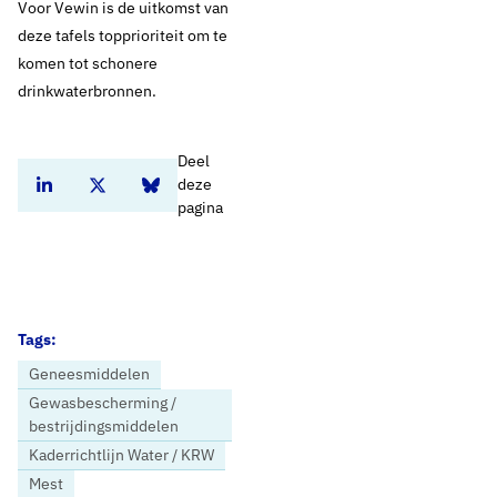
Voor Vewin is de uitkomst van
deze tafels topprioriteit om te
komen tot schonere
drinkwaterbronnen.
Deel
deze
Deel dit artikel op Linkedin
Deel dit artikel op Twitter
Deel dit artikel op Bluesky
pagina
Tags:
Geneesmiddelen
Gewasbescherming /
bestrijdingsmiddelen
Kaderrichtlijn Water / KRW
Mest
Home
Nieuws
Vewin steunt pleidooi Natuur en Milieu: extra inzet om doelen Kaderrichtlijn Water te halen nodig