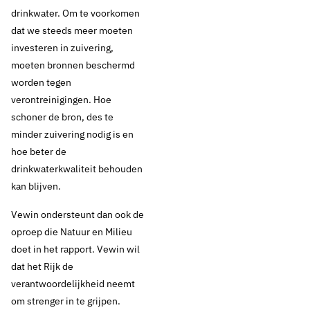
drinkwater. Om te voorkomen
dat we steeds meer moeten
investeren in zuivering,
moeten bronnen beschermd
worden tegen
verontreinigingen. Hoe
schoner de bron, des te
minder zuivering nodig is en
hoe beter de
drinkwaterkwaliteit behouden
kan blijven.
7 maart 2019
Nieuws
Vewin ondersteunt dan ook de
Vewin steunt
oproep die Natuur en Milieu
doet in het rapport. Vewin wil
pleidooi Natuur en
dat het Rijk de
verantwoordelijkheid neemt
Milieu: extra inzet om
om strenger in te grijpen.