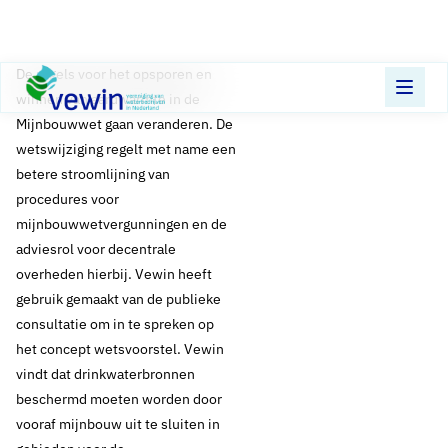
Direct naar content
Terug naar de startpagina
​De regels voor het opsporen en
winnen van aardwarmte in de
Mijnbouwwet gaan veranderen. De
wetswijziging regelt met name een
betere stroomlijning van
procedures voor
mijnbouwwetvergunningen en de
adviesrol voor decentrale
overheden hierbij. Vewin heeft
gebruik gemaakt van de publieke
consultatie om in te spreken op
het concept wetsvoorstel. Vewin
vindt dat drinkwaterbronnen
beschermd moeten worden door
vooraf mijnbouw uit te sluiten in