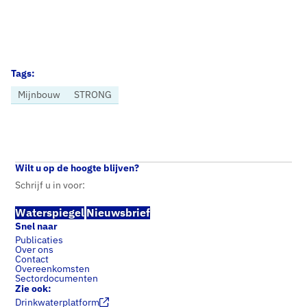
Tags:
Mijnbouw
STRONG
Home
Nieuws
Vewin wil mijnbouw in drinkwatergebieden uitsluiten in Mijnbouwwet
Wilt u op de hoogte blijven?
Schrijf u in voor:
Waterspiegel
Nieuwsbrief
Snel naar
Publicaties
Over ons
Contact
Overeenkomsten
Sectordocumenten
Zie ook:
Drinkwaterplatform