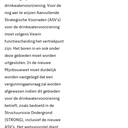
drinkwatervoorziening. Voor de
nog aan te wijzen Aanvullende
Strategische Voorraden (ASV’s)
voor de drinkwatervoorziening
moet volgens Vewin
functiescheiding het vertrekpunt
23 juli 2019
Nieuws
zijn. Het boren in en ook onder
deze gebieden moet worden
Vewin wil mijnbouw
uitgesloten. In de nieuwe
Mijnbouwwet moet duidelijk
in
worden vastgelegd dat een
drinkwatergebieden
vergunningaanvraag zal worden
afgewezen indien dit gebieden
uitsluiten in
voor de drinkwatervoorziening
betreft, zoals bedoeld in de
Mijnbouwwet
Structuurvisie Ondergrond
(STRONG), inclusief de nieuwe
ASV’s. Het wetsvoorstel dient