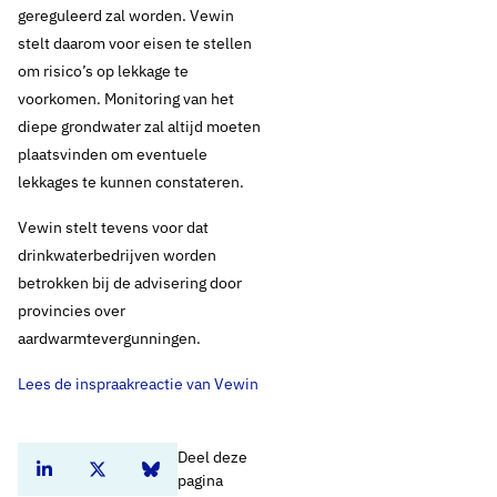
gereguleerd zal worden. Vewin
stelt daarom voor eisen te stellen
om risico’s op lekkage te
voorkomen. Monitoring van het
diepe grondwater zal altijd moeten
plaatsvinden om eventuele
lekkages te kunnen constateren.
Vewin stelt tevens voor dat
drinkwaterbedrijven worden
betrokken bij de advisering door
provincies over
aardwarmtevergunningen.
Lees de inspraakreactie van Vewin
Deel deze
Deel dit artikel op Linkedin
Deel dit artikel op Twitter
Deel dit artikel op Bluesky
pagina