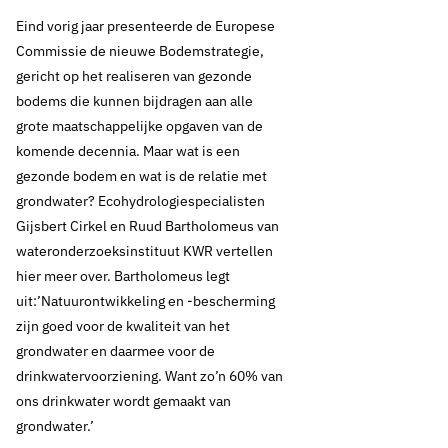
Eind vorig jaar presenteerde de Europese
Commissie de nieuwe Bodemstrategie,
gericht op het realiseren van gezonde
bodems die kunnen bijdragen aan alle
30 maart 2023
Nieuws
grote maatschappelijke opgaven van de
komende decennia. Maar wat is een
Waterspiegel 1 2023:
gezonde bodem en wat is de relatie met
ruimtelijke
grondwater? Ecohydrologiespecialisten
Gijsbert Cirkel en Ruud Bartholomeus van
provinciale puzzels,
wateronderzoeksinstituut KWR vertellen
hier meer over. Bartholomeus legt
water vasthouden en
uit:’Natuurontwikkeling en -bescherming
zijn goed voor de kwaliteit van het
grondwaterkwaliteit
grondwater en daarmee voor de
drinkwatervoorziening. Want zo’n 60% van
ons drinkwater wordt gemaakt van
Thema's:
grondwater.’