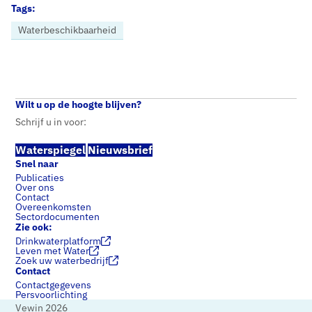
Tags:
Waterbeschikbaarheid
Home
Nieuws
Waterspiegel 1 2023: ruimtelijke provinciale puzzels, water vasthouden en grondwaterkwaliteit
Wilt u op de hoogte blijven?
Schrijf u in voor:
Waterspiegel
Nieuwsbrief
Snel naar
Publicaties
Over ons
Contact
Overeenkomsten
Sectordocumenten
Zie ook:
Drinkwaterplatform
Leven met Water
Zoek uw waterbedrijf
Contact
Contactgegevens
Persvoorlichting
Vewin 2026