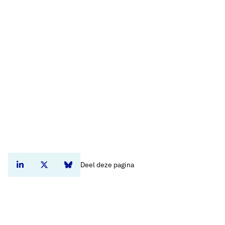
Deel deze pagina
Deel dit artikel op Linkedin
Deel dit artikel op Twitter
Deel dit artikel op Bluesky