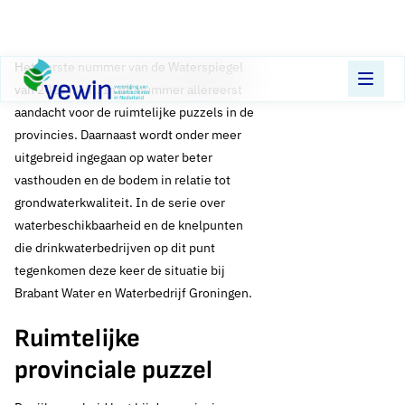
Direct naar content
Terug naar de startpagina
Het eerste nummer van de Waterspiegel
van 2023 is uit. In dit nummer allereerst
aandacht voor de ruimtelijke puzzels in de
provincies. Daarnaast wordt onder meer
uitgebreid ingegaan op water beter
vasthouden en de bodem in relatie tot
grondwaterkwaliteit. In de serie over
waterbeschikbaarheid en de knelpunten
die drinkwaterbedrijven op dit punt
tegenkomen deze keer de situatie bij
Brabant Water en Waterbedrijf Groningen.
Ruimtelijke
provinciale puzzel