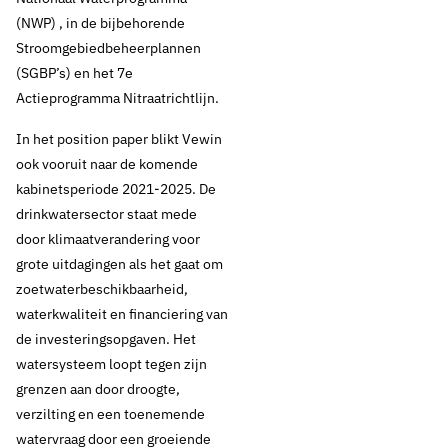
halen KRW-doelen
(NWP) , in de bijbehorende
2027
Stroomgebiedbeheerplannen
(SGBP’s) en het 7e
Actieprogramma Nitraatrichtlijn.
Thema's:
In het position paper blikt Vewin
ook vooruit naar de komende
Drinkwaterbronnen
Drinkwaterbronnen en landbouw
kabinetsperiode 2021-2025. De
Drinkwaterbronnen en ondergrond
drinkwatersector staat mede
Drinkwaterbronnen en opkomende stoffen
door klimaatverandering voor
grote uitdagingen als het gaat om
zoetwaterbeschikbaarheid,
waterkwaliteit en financiering van
de investeringsopgaven. Het
watersysteem loopt tegen zijn
grenzen aan door droogte,
verzilting en een toenemende
watervraag door een groeiende