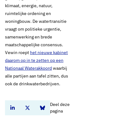
klimaat, energie, natuur,
ruimtelijke ordening en
woningbouw. De watertransitie
vraagt om politieke urgentie,
samenwerking en brede
maatschappelijke consensus.
Vewin roept
het nieuwe kabinet
daarom op in te zetten op een
Nationaal Waterakkoord
waarbij
alle partijen aan tafel zitten, dus
ook de drinkwaterbedrijven.
Deel deze
Deel dit artikel op Linkedin
Deel dit artikel op Twitter
Deel dit artikel op Bluesky
pagina