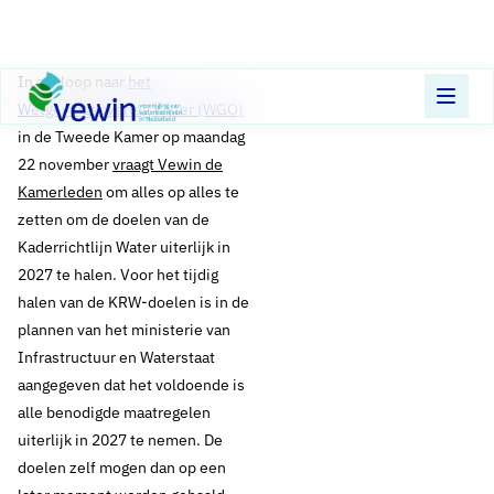
Direct naar content
Terug naar de startpagina
​In aanloop naar
het
Wetgevingsoverleg Water (WGO)
in de Tweede Kamer op maandag
22 november
vraagt Vewin de
Kamerleden
om alles op alles te
zetten om de doelen van de
Kaderrichtlijn Water uiterlijk in
2027 te halen. Voor het tijdig
halen van de KRW-doelen is in de
plannen van het ministerie van
Infrastructuur en Waterstaat
aangegeven dat het voldoende is
alle benodigde maatregelen
uiterlijk in 2027 te nemen. De
doelen zelf mogen dan op een