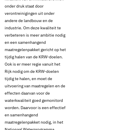
onder druk staat door
verontreinigingen uit onder
andere de landbouw en de
industrie. Om deze kwaliteit te
verbeteren is meer ambitie nodig
en een samenhangend
maatregelenpakket gericht op het
tijdig halen van de KRW-doelen.
Ook is er meer regie vanuit het
Rijk nodig om de KRW-doelen
tijdig te halen, en moet de
11 november 2021
Nieuws
uitvoering van maatregelen en de
WGO Water 22
effecten daarvan voor de
waterkwaliteit goed gemonitord
november: alles op
worden. Daarvoor is een effectief
en samenhangend
alles zetten voor
maatregelenpakket nodig, in het
Nationaal Waterprogramma