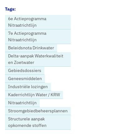
Tags:
6e Actieprogramma
Nitraatrichtlijn
7e Actieprogramma
Nitraatrichtlijn
Beleidsnota Drinkwater
Delta-aanpak Waterkwaliteit
en Zoetwater
Gebiedsdossiers
Geneesmiddelen
Industriële lozingen
Kaderrichtlijn Water / KRW
Nitraatrichtlijn
Stroomgebiedbeheersplannen
Structurele aanpak
opkomende stoffen
Home
Nieuws
WGO Water 22 november: alles op alles zetten voor halen KRW-doelen 2027