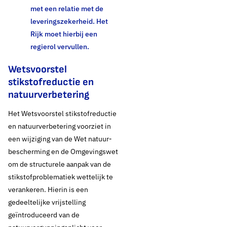
Tegelijkertijd is een optimaal functionerende drinkwater-
met een relatie met de
voorziening van nationaal belang. In het kader van de toenemende
leveringszekerheid. Het
droogte en stijgende vraag heeft dit grote urgentie, en vraagt extra
Rijk moet hierbij een
investeringen in onderhoud en uitbreiding van de noodzakelijke
regierol vervullen.
capaciteit voor productie, opslag en levering van drinkwater. Hier
ligt een spanningsveld, want drinkwaterbedrijven ondervinden
Wetsvoorstel
vertraging in de uitvoering van belangrijke projecten doordat de
stikstofreductie en
vergunningverlening stagneert vanwege de stikstofproblematiek.
natuurverbetering
Het Wetsvoorstel stikstofreductie
Thema's:
en natuurverbetering voorziet in
Drinkwaterbronnen en natuur
een wijziging van de Wet natuur-
bescherming en de Omgevingswet
om de structurele aanpak van de
stikstofproblematiek wettelijk te
verankeren. Hierin is een
gedeeltelijke vrijstelling
geïntroduceerd van de