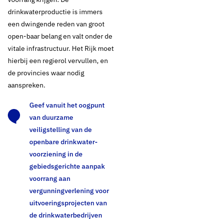
drinkwaterproductie is immers
Stikstofproblematiek
een dwingende reden van groot
open-baar belang en valt onder de
en
vitale infrastructuur. Het Rijk moet
uitvoeringsprojecten
hierbij een regierol vervullen, en
de provincies waar nodig
drinkwatersector
aanspreken.
Geef vanuit het oogpunt
Er ligt een grote opgave voor Nederland om de neerslag van stikstof
van duurzame
te verminderen ter bescherming van onze natuur. In de
veiligstelling van de
grondwaterbeschermingsgebieden rond de winningen voor
openbare drinkwater-
drinkwaterproductie vindt nog steeds teveel stikstofdepositie
voorziening in de
plaats, wat negatieve effecten heeft op de natuur die de
gebiedsgerichte aanpak
drinkwaterbedrijven in een groot aantal van deze gebieden
voorrang aan
beheren. Hiervoor is het cruciaal dat de bronaanpak verbeterd
vergunningverlening voor
wordt om stikstofemissies terug te dringen. De drinkwatersector
uitvoeringsprojecten van
zet zich in om hieraan een maximale bijdrage te leveren.
de drinkwaterbedrijven