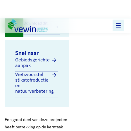
Direct naar content
Terug naar de startpagina
Download dit
standpunt
Snel naar
Gebiedsgerichte
aanpak
Wetsvoorstel
stikstofreductie
en
natuurverbetering
Een groot deel van deze projecten
heeft betrekking op de kerntaak