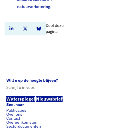
natuurverbetering.
Deel deze
Deel dit artikel op Linkedin
Deel dit artikel op Twitter
Deel dit artikel op Bluesky
pagina
Home
Standpunten
Stikstofproblematiek en uitvoeringsprojecten drinkwatersector
Wilt u op de hoogte blijven?
Schrijf u in voor:
Waterspiegel
Nieuwsbrief
Snel naar
Publicaties
Over ons
Contact
Overeenkomsten
Sectordocumenten