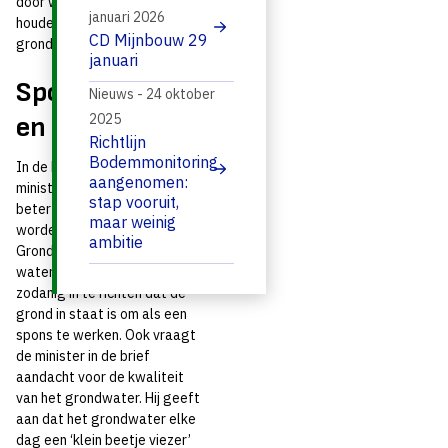
door water beter vast te
januari 2026
houden en over het thema
CD Mijnbouw 29
grondwaterkwaliteit.
januari
Sponswerking
Nieuws - 24 oktober
2025
en bronaanpak
Richtlijn
Bodemmonitoring
In de Kamerbrief benoemt de
aangenomen:
minister dat grondwater
stap vooruit,
beter vastgehouden moet
maar weinig
worden. De Studiegroep
ambitie
Grondwater adviseert het
waterbeheer en landgebruik
zodanig in te richten dat de
grond in staat is om als een
spons te werken. Ook vraagt
de minister in de brief
aandacht voor de kwaliteit
van het grondwater. Hij geeft
aan dat het grondwater elke
dag een ‘klein beetje viezer’