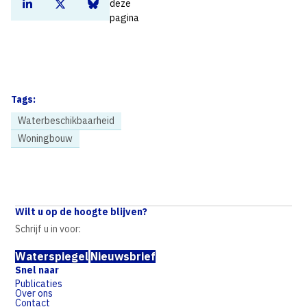
deze
Deel dit artikel op Linkedin
Deel dit artikel op Twitter
Deel dit artikel op Bluesky
pagina
Tags:
Waterbeschikbaarheid
Woningbouw
Home
Nieuws
Advies Studiegroep Grondwater positief voor beschikbaarheid en kwaliteit grondwater
Wilt u op de hoogte blijven?
Schrijf u in voor:
Waterspiegel
Nieuwsbrief
Snel naar
Publicaties
Over ons
Contact