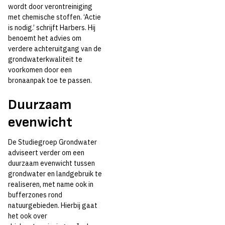
wordt door verontreiniging
met chemische stoffen. ‘Actie
is nodig.’ schrijft Harbers. Hij
benoemt het advies om
verdere achteruitgang van de
grondwaterkwaliteit te
voorkomen door een
bronaanpak toe te passen.
21 december 2022
Nieuws
Duurzaam
Advies Studiegroep
evenwicht
Grondwater positief
De Studiegroep Grondwater
adviseert verder om een
voor beschikbaarheid
duurzaam evenwicht tussen
grondwater en landgebruik te
en kwaliteit
realiseren, met name ook in
bufferzones rond
grondwater
natuurgebieden. Hierbij gaat
het ook over