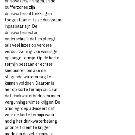
drinkwaterwinningen. In de
bufferzones zijn
Thema's:
drinkwateronttrekkingen
toegestaan mits ze duurzaam
Drinkwaterbronnen en ondergrond
inpasbaar zijn. De
Drinkwaterbronnen en opkomende stoffen
drinkwatersector
onderschrijft dat en pleegt
(al) veel inzet op verdere
verduurzaming van winningen
op lange termijn. Op de korte
termijn bestaan er echter
knelpunten om aan de
stijgende watervraag te
kunnen voldoen. Daarom is
het op korte termijn cruciaal
dat drinkwaterbedrijven meer
vergunningsruimte krijgen. De
Studiegroep adviseert dat
voor de korte termijn waar
nodig het drinkwaterbelang
prioriteit dient te krijgen,
mede om de vele nieuw te