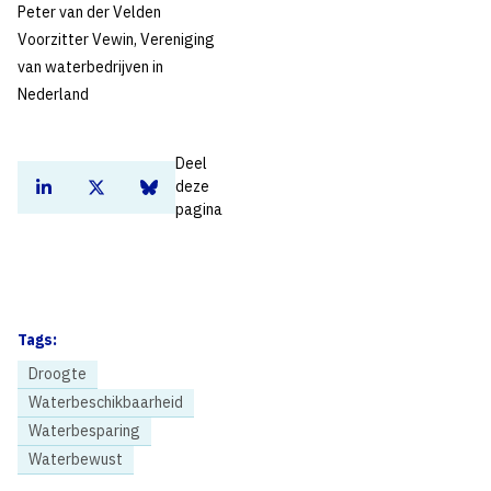
Peter van der Velden
Voorzitter Vewin, Vereniging
van waterbedrijven in
Nederland
Deel
deze
Deel dit artikel op Linkedin
Deel dit artikel op Twitter
Deel dit artikel op Bluesky
pagina
Tags:
Droogte
Waterbeschikbaarheid
Waterbesparing
Waterbewust
Home
Nieuws
Politiek mist urgentie watertransitie