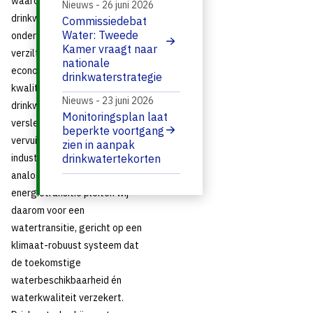
waaronder de
Nieuws - 26 juni 2026
drinkwatervoorziening, staat
Commissiedebat
Water: Tweede
onder druk door droogte,
Kamer vraagt naar
verzilting en een groeiende
nationale
economie en bevolking. De
drinkwaterstrategie
kwaliteit van onze
Nieuws - 23 juni 2026
drinkwaterbronnen
Monitoringsplan laat
verslechtert bovendien door
beperkte voortgang
vervuiling van landbouw,
zien in aanpak
industrie en huishoudens. Naar
drinkwatertekorten
analogie van de
energietransitie pleiten wij
daarom voor een
watertransitie, gericht op een
klimaat-robuust systeem dat
de toekomstige
waterbeschikbaarheid én
waterkwaliteit verzekert.