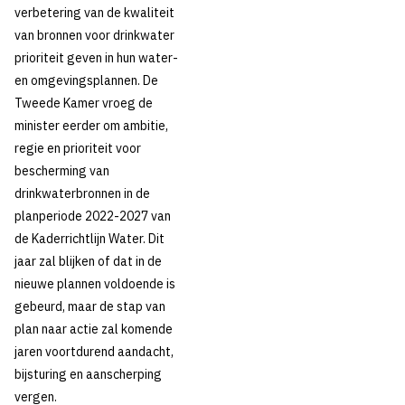
verbetering van de kwaliteit
van bronnen voor drinkwater
prioriteit geven in hun water-
en omgevingsplannen. De
Tweede Kamer vroeg de
28 januari 2021
Nieuws
minister eerder om ambitie,
regie en prioriteit voor
Politiek mist
bescherming van
urgentie
drinkwaterbronnen in de
planperiode 2022-2027 van
watertransitie
de Kaderrichtlijn Water. Dit
jaar zal blijken of dat in de
nieuwe plannen voldoende is
gebeurd, maar de stap van
Thema's:
plan naar actie zal komende
Drinkwaterbronnen
jaren voortdurend aandacht,
bijsturing en aanscherping
vergen.