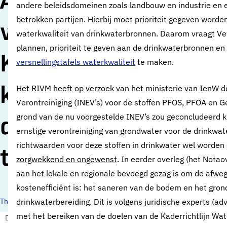
AO Water: Vewin
andere beleidsdomeinen zoals landbouw en industrie en 
betrokken partijen. Hierbij moet prioriteit gegeven worde
wil regie Rijk op
waterkwaliteit van drinkwaterbronnen. Daarom vraagt Vew
plannen, prioriteit te geven aan de drinkwaterbronnen en
KRW-plannen om
versnellingstafels waterkwaliteit
te maken.
kwaliteit
Het RIVM heeft op verzoek van het ministerie van IenW de
Verontreiniging (INEV’s) voor de stoffen PFOS, PFOA en G
drinkwaterbronnen
grond van de nu voorgestelde INEV’s zou geconcludeerd k
ernstige verontreiniging van grondwater voor de drinkwate
richtwaarden voor deze stoffen in drinkwater wel worde
te verbeteren
zorgwekkend en ongewenst
. In eerder overleg (het Nota
aan het lokale en regionale bevoegd gezag is om de afwe
kostenefficiënt is: het saneren van de bodem en het grond
Thema's:
drinkwaterbereiding. Dit is volgens juridische experts (adv
met het bereiken van de doelen van de Kaderrichtlijn Wate
Drinkwaterbronnen
Drinkwaterbronnen en landbouw