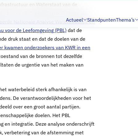
nfrastructuur en Waterstaat van de
eid. Voor de drinkwatersector komt dit
Actueel
Standpunten
Thema’s
ceerde Nationale Analyse Waterkwaliteit en
Submenu:
Submenu:
au voor de Leefomgeving (PBL)
dat de
de druk staat en dat de doelen van de
er kwamen onderzoekers van KWR in een
toestand van de bronnen tot dezelfde
ltaten de urgentie van het maken van
het waterbeleid sterk afhankelijk is van
udens. De verantwoordelijkheden voor het
eeld over een groot aantal partijen.
eenschappelijke doelen. Het PBL
 en integratie. Deze analyse onderschrijft
ijk, verbetering van de afstemming met