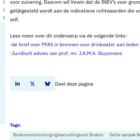
voor zuivering. Daarom wil Vewin dat de INEV’s voor gro
Drinkwaterbronnen en ondergrond
Drinkwaterbronnen en opkomende stoffen
gelijkgesteld wordt aan de indicatieve richtwaarden die v
Europese regelgeving
zelf.
Lees meer over dit onderwerp via de volgende links:
-de brief over PFAS in bronnen voor drinkwater aan led
-Juridisch advies van prof. mr. J.A.M.A. Sluysmans
Deel deze pagina
Deel dit artikel op Linkedin
Deel dit artikel op Twitter
Deel dit artikel op Bluesky
Tags:
Bodemverontreiniging/aanvullingswet Bodem
Delta-aanpak W