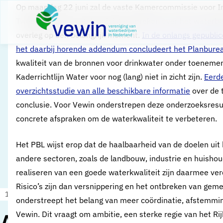
Direct naar content
​Op maandag 22 juni zal de vaste Kamercommissie voor I
Terug naar de startpagina
Tweede Kamer met de minister spreken over het waterbel
overleg op een belangrijk moment.
In de onlangs gepubli
het daarbij horende addendum concludeert het Planbure
kwaliteit van de bronnen voor drinkwater onder toenemen
Kaderrichtlijn Water voor nog (lang) niet in zicht zijn.
Eerd
overzichtsstudie van alle beschikbare informatie
over de 
conclusie. Voor Vewin onderstrepen deze onderzoeksresu
concrete afspraken om de waterkwaliteit te verbeteren.
Het PBL wijst erop dat de haalbaarheid van de doelen uit 
andere sectoren, zoals de landbouw, industrie en huisho
realiseren van een goede waterkwaliteit zijn daarmee verd
Risico’s zijn dan versnippering en het ontbreken van gem
18 juni 2020
Nieuws
onderstreept het belang van meer coördinatie, afstemming
Vewin. Dit vraagt om ambitie, een sterke regie van het R