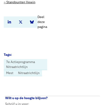
– Standpunten Vewin
Deel
deze
Deel dit artikel op Linkedin
Deel dit artikel op Twitter
Deel dit artikel op Bluesky
pagina
Tags:
7e Actieprogramma
Nitraatrichtlijn
Mest
Nitraatrichtlijn
Home
Nieuws
Europese Commissie maant Nederland en pleit voor meer ambitie bij de uitvoering van de Nitraatrichtlijn
Wilt u op de hoogte blijven?
Schrijf u in voor: