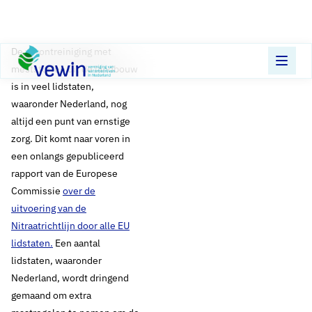
Direct naar content
Terug naar de startpagina
​De verontreiniging met
meststoffen uit de landbouw
is in veel lidstaten,
waaronder Nederland, nog
altijd een punt van ernstige
zorg. Dit komt naar voren in
een onlangs gepubliceerd
rapport van de Europese
Commissie
over de
uitvoering van de
Nitraatrichtlijn door alle EU
lidstaten.
Een aantal
lidstaten, waaronder
Nederland, wordt dringend
gemaand om extra