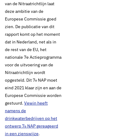
van de Nitraatrichtlijn laat
Europese Commissie
deze ambitie van de
Europese Commissie goed
maant Nederland en
zien. De publicatie van dit
pleit voor meer
rapport komt op het moment
dat in Nederland, net als in
ambitie bij de
de rest van de EU, het
nationale 7e Actieprogramma
uitvoering van de
voor de uitvoering van de
Nitraatrichtlijn wordt
Nitraatrichtlijn
opgesteld. Dit 7
NAP moet
e
eind 2021 klaar zijn en aan de
Europese Commissie worden
Thema's:
gestuurd.
Vewin heeft
namens de
Drinkwaterbronnen en landbouw
drinkwaterbedrijven op het
Drinkwaterbronnen en natuur
ontwerp 7
NAP gereageerd
Financiën, doelmatigheid en statistiek
e
in een zienswijze
.