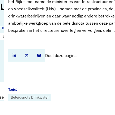
uitvoeringsagenda
het Rijk – met name de ministeries van Infrastructuur e
en Voedselkwaliteit (LNV) – samen met de provincies, d
drinkwaterbedrijven en daar waar nodig: andere betrokken
ambtelijke werkgroep van de beleidsnota tussen deze pa
Thema's:
besproken in het directeurenoverleg en vervolgens definit
Europese regelgeving
Deel deze pagina
Deel dit artikel op Linkedin
Deel dit artikel op Twitter
Deel dit artikel op Bluesky
Tags:
Beleidsnota Drinkwater
Home
Nieuws
Het belang van een gezamenlijke implementatie- en uitvoeringsagenda