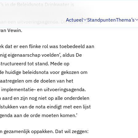
’s in de Beleidsnota Drinkwater is
earned’: uit de evaluatie van de vorige
Actueel
Standpunten
Thema’s
aan een uitvoeringsagenda. Dit keer is de
Submenu:
Submenu:
van Vewin.
k dat er een flinke rol was toebedeeld aan
einig eigenaarschap voelden’, aldus De
tructureerd tot stand. Mede op
 de huidige beleidsnota voor gekozen om
 maatregelen om de doelen van het
en implementatie- en uitvoeringsagenda.
aard en zijn nog niet op alle onderdelen
tukken van de nota eindigt met een lijst
sagenda aan de orde moeten komen.’
en gezamenlijk oppakken. Dat wil zeggen: