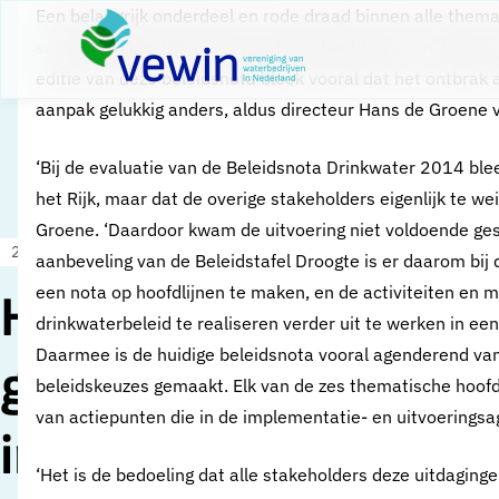
Direct naar content
Een belangrijk onderdeel en rode draad binnen alle thema
Terug naar de startpagina
samenwerking. Dit is een goed voorbeeld van een ‘lesson l
editie van deze beleidsnota bleek vooral dat het ontbrak 
aanpak gelukkig anders, aldus directeur Hans de Groene 
‘Bij de evaluatie van de Beleidsnota Drinkwater 2014 blee
het Rijk, maar dat de overige stakeholders eigenlijk te w
Groene. ‘Daardoor kwam de uitvoering niet voldoende ges
24 augustus 2021
Nieuws
aanbeveling van de Beleidstafel Droogte is er daarom bij
een nota op hoofdlijnen te maken, en de activiteiten en
Het belang van een
drinkwaterbeleid te realiseren verder uit te werken in e
Daarmee is de huidige beleidsnota vooral agenderend van 
gezamenlijke
beleidskeuzes gemaakt. Elk van de zes thematische hoofds
van actiepunten die in de implementatie- en uitvoering
implementatie- en
‘Het is de bedoeling dat alle stakeholders deze uitdaging