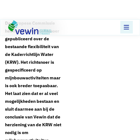
Direct naar content
Terug naar de startpagina
De Europese Commissie
heeft een nieuw richtsnoer
gepubliceerd over de
bestaande flexibiliteit van
de Kaderrichtlijn Water
(KRW). Het richtsnoer is
gespecificeerd op
mijnbouwactiviteiten maar
is ook breder toepasbaar.
Het laat zien dat er al veel
mogelijkheden bestaan en
sluit daarmee aan bij de
conclusie van Vewin dat de
herziening van de KRW niet
nodig is om