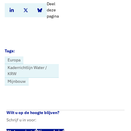
Deel
deze
Deel dit artikel op Linkedin
Deel dit artikel op Twitter
Deel dit artikel op Bluesky
pagina
Tags:
Europa
Kaderrichtlijn Water /
KRW
Mijnbouw
Home
Nieuws
Europese Commissie schetst ruimte binnen KRW: herziening niet nodig
Wilt u op de hoogte blijven?
Schrijf u in voor: