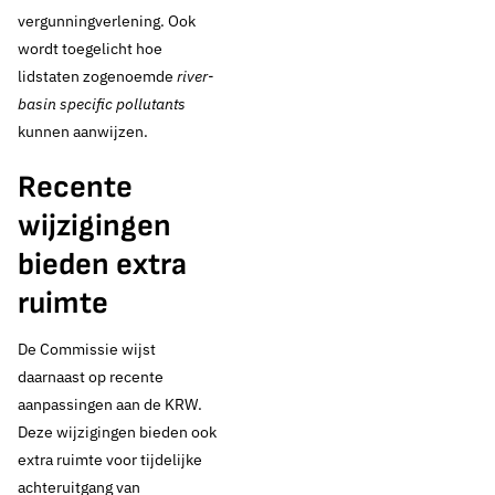
vergunningverlening. Ook
wordt toegelicht hoe
lidstaten zogenoemde
river-
basin specific pollutants
kunnen aanwijzen.
Recente
wijzigingen
bieden extra
1 juni 2026
Nieuws
ruimte
Europese Commissie
De Commissie wijst
schetst ruimte
daarnaast op recente
aanpassingen aan de KRW.
binnen KRW:
Deze wijzigingen bieden ook
extra ruimte voor tijdelijke
herziening niet nodig
achteruitgang van