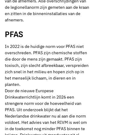
van de afnemers. Alle overschrijdingen van
leveren water van
de legionellanorm zijn gemeten aan de kraan
en zitten in de binneninstallaties van de
goede kwaliteit’
afnemers.
PFAS
Thema's:
In 2022 is de huidige norm voor PFAS niet
overschreden. PFAS zijn chemische stoffen
Drinkwaterkwaliteit
die door de mens zijn gemaakt. PFAS zijn
toxisch, zijn slecht afbreekbaar, verspreiden
zich snel in het milieu en hopen zich op in
het menselijk lichaam, in dieren en in
planten.
Door de nieuwe Europese
Drinkwaterrichtlijn komt in 2026 een
strengere norm voor de hoeveelheid van
PFAS. Uit onderzoek blijkt dat het
Nederlandse drinkwater nu al aan die norm
voldoet. Het advies van het RIVM is wel om
in de toekomst nog minder PFAS binnen te