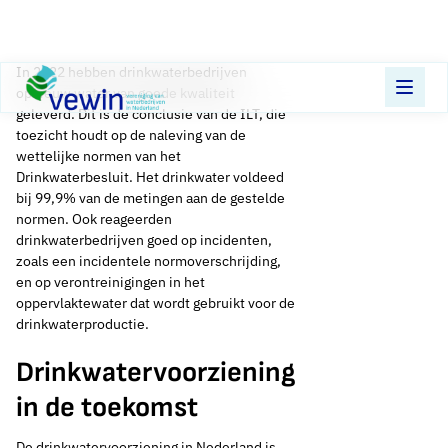
Direct naar content
In 2022 hebben drinkwaterbedrijven
Terug naar de startpagina
opnieuw water van goede kwaliteit
geleverd. Dit is de conclusie van de ILT, die
toezicht houdt op de naleving van de
wettelijke normen van het
Drinkwaterbesluit. Het drinkwater voldeed
bij 99,9% van de metingen aan de gestelde
normen. Ook reageerden
drinkwaterbedrijven goed op incidenten,
zoals een incidentele normoverschrijding,
en op verontreinigingen in het
oppervlaktewater dat wordt gebruikt voor de
drinkwaterproductie.
Drinkwatervoorziening
in de toekomst
De drinkwatervoorziening in Nederland is