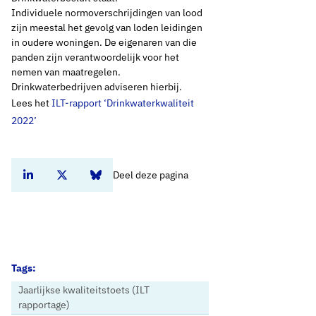
Individuele normoverschrijdingen van lood
zijn meestal het gevolg van loden leidingen
in oudere woningen. De eigenaren van die
panden zijn verantwoordelijk voor het
nemen van maatregelen.
Drinkwaterbedrijven adviseren hierbij.
Lees het
ILT-rapport ‘Drinkwaterkwaliteit
2022’
Deel deze pagina
Deel dit artikel op Linkedin
Deel dit artikel op Twitter
Deel dit artikel op Bluesky
Tags:
Jaarlijkse kwaliteitstoets (ILT
rapportage)
Home
Nieuws
ILT: ‘Drinkwaterbedrijven leveren water van goede kwaliteit’