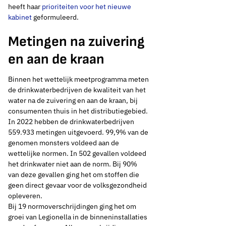
heeft haar
prioriteiten voor het nieuwe
kabinet
geformuleerd.
Metingen na zuivering
en aan de kraan
Binnen het wettelijk meetprogramma meten
de drinkwaterbedrijven de kwaliteit van het
water na de zuivering en aan de kraan, bij
consumenten thuis in het distributiegebied.
In 2022 hebben de drinkwaterbedrijven
559.933 metingen uitgevoerd. 99,9% van de
genomen monsters voldeed aan de
wettelijke normen. In 502 gevallen voldeed
het drinkwater niet aan de norm. Bij 90%
28 november 2023
Nieuws
van deze gevallen ging het om stoffen die
geen direct gevaar voor de volksgezondheid
ILT:
opleveren.
Bij 19 normoverschrijdingen ging het om
‘Drinkwaterbedrijven
groei van Legionella in de binneninstallaties