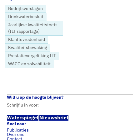
Bedrijfsverslagen
Drinkwaterbesluit
Jaarlijkse kwaliteitstoets
(ILT rapportage)
Klanttevredenheid
Kwaliteitsbewaking
Prestatievergelijking ILT
WACC en solvabiliteit
Home
Nieuws
Inspectie Leefomgeving en Transport (ILT): ‘Drinkwaterbedrijven presteren goed.’
Wilt u op de hoogte blijven?
Schrijf u in voor:
Waterspiegel
Nieuwsbrief
Snel naar
Publicaties
Over ons
Contact