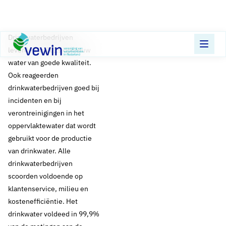
Direct naar content
Terug naar de startpagina
​Drinkwaterbedrijven
leverden in 2019 opnieuw
water van goede kwaliteit.
Ook reageerden
drinkwaterbedrijven goed bij
incidenten en bij
verontreinigingen in het
oppervlaktewater dat wordt
gebruikt voor de productie
van drinkwater. Alle
drinkwaterbedrijven
scoorden voldoende op
klantenservice, milieu en
kostenefficiëntie. Het
drinkwater voldeed in 99,9%