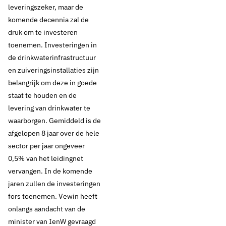
Inspectie
leveringszeker, maar de
komende decennia zal de
Leefomgeving en
druk om te investeren
toenemen. Investeringen in
Transport (ILT):
de drinkwaterinfrastructuur
‘Drinkwaterbedrijven
en zuiveringsinstallaties zijn
belangrijk om deze in goede
presteren goed.’
staat te houden en de
levering van drinkwater te
waarborgen. Gemiddeld is de
afgelopen 8 jaar over de hele
Thema's:
sector per jaar ongeveer
Drinkwaterkwaliteit
0,5% van het leidingnet
Financiën, doelmatigheid en statistiek
vervangen. In de komende
jaren zullen de investeringen
fors toenemen. Vewin heeft
onlangs aandacht van de
minister van IenW gevraagd