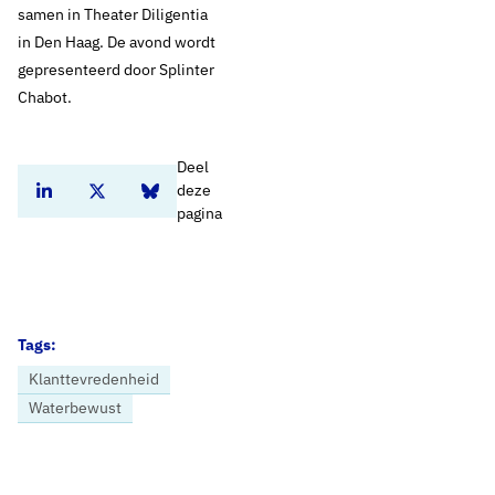
samen in Theater Diligentia
in Den Haag. De avond wordt
gepresenteerd door Splinter
Chabot.
Deel
deze
Deel dit artikel op Linkedin
Deel dit artikel op Twitter
Deel dit artikel op Bluesky
pagina
Tags:
Klanttevredenheid
Waterbewust
Home
Nieuws
Nederland viert liefde voor het drinkwater met Nacht van het drinkwater