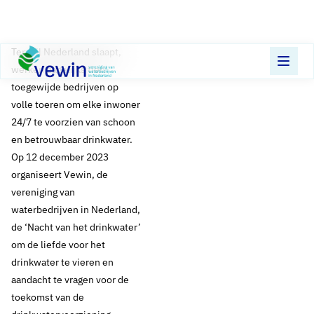
Direct naar content
Terug naar de startpagina
​Terwijl Nederland slaapt,
werken dagelijks tien
toegewijde bedrijven op
volle toeren om elke inwoner
24/7 te voorzien van schoon
en betrouwbaar drinkwater.
Op 12 december 2023
organiseert Vewin, de
vereniging van
waterbedrijven in Nederland,
de ‘Nacht van het drinkwater’
om de liefde voor het
drinkwater te vieren en
aandacht te vragen voor de
toekomst van de