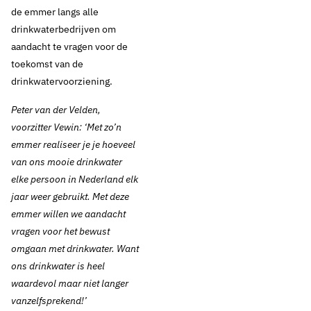
de emmer langs alle
drinkwaterbedrijven om
12 december 2023
Nieuws
aandacht te vragen voor de
toekomst van de
Nederland viert
drinkwatervoorziening.
liefde voor het
Peter van der Velden,
voorzitter Vewin: ‘Met zo’n
drinkwater met
emmer realiseer je je hoeveel
Nacht van het
van ons mooie drinkwater
elke persoon in Nederland elk
drinkwater
jaar weer gebruikt. Met deze
emmer willen we aandacht
vragen voor het bewust
omgaan met drinkwater. Want
Thema's:
ons drinkwater is heel
Drinkwater
waardevol maar niet langer
vanzelfsprekend!’