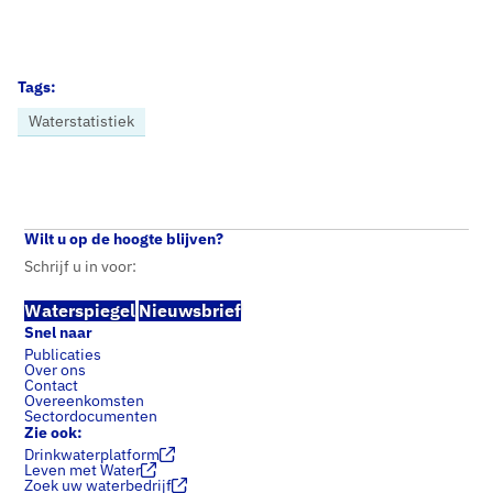
Tags:
Waterstatistiek
Home
Nieuws
Nederlandse drinkwatersector presteert sterk in Europa, investeringen en bronbescherming blijven hard nodig
Wilt u op de hoogte blijven?
Schrijf u in voor:
Waterspiegel
Nieuwsbrief
Snel naar
Publicaties
Over ons
Contact
Overeenkomsten
Sectordocumenten
Zie ook:
Drinkwaterplatform
Leven met Water
Zoek uw waterbedrijf