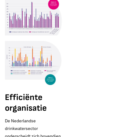
presteert sterk in
Europa,
investeringen en
bronbescherming
blijven hard nodig
Thema's:
Efficiënte
Financiën, doelmatigheid en statistiek
organisatie
De Nederlandse
drinkwatersector
onderscheidt zich bovendien