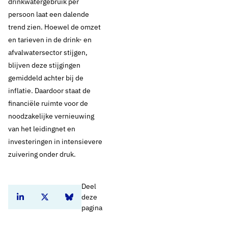
drinkwatergebruik per
persoon laat een dalende
trend zien. Hoewel de omzet
en tarieven in de drink- en
afvalwatersector stijgen,
blijven deze stijgingen
gemiddeld achter bij de
inflatie. Daardoor staat de
financiële ruimte voor de
noodzakelijke vernieuwing
van het leidingnet en
investeringen in intensievere
zuivering onder druk.
Deel
deze
Deel dit artikel op Linkedin
Deel dit artikel op Twitter
Deel dit artikel op Bluesky
pagina