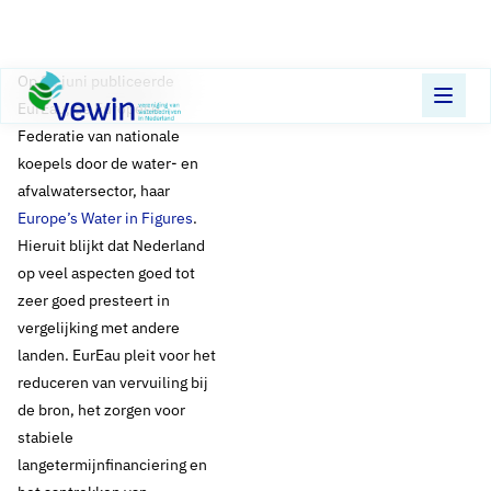
Direct naar content
Terug naar de startpagina
Op 23 juni publiceerde
EurEau, de Europese
Federatie van nationale
koepels door de water- en
afvalwatersector, haar
Europe’s Water in Figures
.
Hieruit blijkt dat Nederland
op veel aspecten goed tot
zeer goed presteert in
vergelijking met andere
landen. EurEau pleit voor het
reduceren van vervuiling bij
de bron, het zorgen voor
stabiele
langetermijnfinanciering en