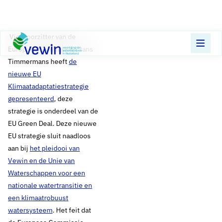
Direct naar content
Terug naar de startpagina
​ Vicevoorzitter van de
Europese Commissie Frans
Timmermans heeft
de
nieuwe EU
Klimaatadaptatiestrategie
gepresenteerd
, deze
strategie is onderdeel van de
EU Green Deal. Deze nieuwe
EU strategie sluit naadloos
aan bij
het pleidooi van
Vewin en de Unie van
Waterschappen voor een
nationale watertransitie en
een klimaatrobuust
watersysteem
. Het feit dat