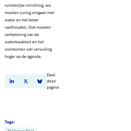
ruimtelijke inrichting, we
moeten zuinig omgaan met
water en het beter
vasthouden. Ook moeten
verbetering van de
waterkwaliteit en het
voorkomen van vervuiling
hoger op de agenda.
Deel
deze
Deel dit artikel op Linkedin
Deel dit artikel op Twitter
Deel dit artikel op Bluesky
pagina
Tags: