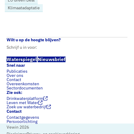
EU Green Deal
Klimaatadaptatie
Home
Nieuws
Nieuwe EU Klimaatadaptatiestrategie sluit naadloos aan op pleidooi klimaatrobuust watersysteem
Wilt u op de hoogte blijven?
Schrijf u in voor:
Waterspiegel
Nieuwsbrief
Snel naar
Publicaties
Over ons
Contact
Overeenkomsten
Sectordocumenten
Zie ook:
Drinkwaterplatform
Leven met Water
Zoek uw waterbedrijf
Contact
Contactgegevens
Persvoorlichting
Vewin 2026