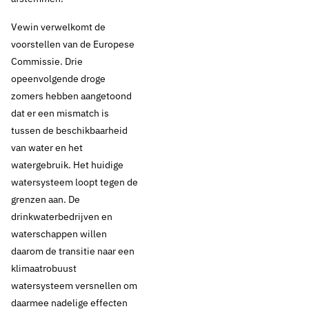
Drinkwaterbronnen en landbouw
Drinkwaterbronnen en natuur
Vewin verwelkomt de
Drinkwaterbronnen en ondergrond
Europese regelgeving
voorstellen van de Europese
Commissie. Drie
opeenvolgende droge
zomers hebben aangetoond
dat er een mismatch is
tussen de beschikbaarheid
van water en het
watergebruik. Het huidige
watersysteem loopt tegen de
grenzen aan. De
drinkwaterbedrijven en
waterschappen willen
daarom de transitie naar een
klimaatrobuust
watersysteem versnellen om
daarmee nadelige effecten