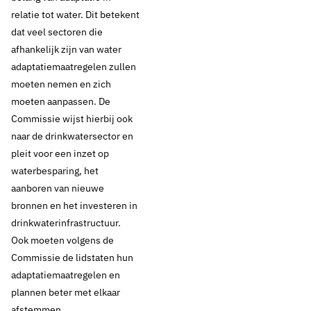
relatie tot water. Dit betekent
dat veel sectoren die
10 maart 2021
Nieuws
afhankelijk zijn van water
Nieuwe EU
adaptatiemaatregelen zullen
moeten nemen en zich
Klimaatadaptatiestrategie
moeten aanpassen. De
Commissie wijst hierbij ook
sluit naadloos aan op
naar de drinkwatersector en
pleit voor een inzet op
pleidooi
waterbesparing, het
klimaatrobuust
aanboren van nieuwe
bronnen en het investeren in
watersysteem
drinkwaterinfrastructuur.
Ook moeten volgens de
Commissie de lidstaten hun
adaptatiemaatregelen en
Thema's:
plannen beter met elkaar
Beveiliging en crisismanagement
afstemmen.