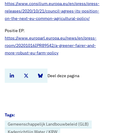
https://www.consilium.europa.eu/en/press/press-
releases/2020/10/21/council-agrees-its-position-
on-the-next-eu-common-agricultural-policy/
Positie EP:
https://www.europarl.europa.eu/news/en/press-
room/20201016IPR89542/a-greener-fairer-and-
more-robust-eu-farm-policy
Deel deze pagina
Deel dit artikel op Linkedin
Deel dit artikel op Twitter
Deel dit artikel op Bluesky
Tags:
Gemeenschappelijk Landbouwbeleid (GLB)
Kaderrichtlijn Water / KRW
Home
Nieuws
Verblauwing van GLB moet nu nationaal handen en voeten krijgen