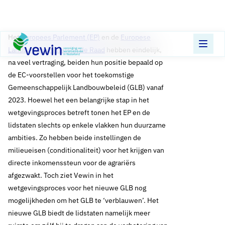
Direct naar content
Terug naar de startpagina
Het
Europees Parlement (EP)
en de
Europese
Landbouwministers in de Raad
hebben eindelijk,
na veel vertraging, beiden hun positie bepaald op
de EC-voorstellen voor het toekomstige
Gemeenschappelijk Landbouwbeleid (GLB) vanaf
2023. Hoewel het een belangrijke stap in het
wetgevingsproces betreft tonen het EP en de
lidstaten slechts op enkele vlakken hun duurzame
ambities. Zo hebben beide instellingen de
milieueisen (conditionaliteit) voor het krijgen van
directe inkomenssteun voor de agrariërs
afgezwakt. Toch ziet Vewin in het
wetgevingsproces voor het nieuwe GLB nog
mogelijkheden om het GLB te ‘verblauwen’. Het
nieuwe GLB biedt de lidstaten namelijk meer