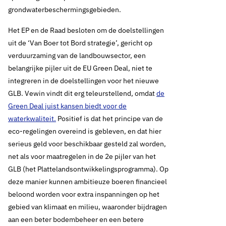
grondwaterbeschermingsgebieden.
Het EP en de Raad besloten om de doelstellingen
uit de ‘Van Boer tot Bord strategie’, gericht op
verduurzaming van de landbouwsector, een
3 november 2020
Nieuws
belangrijke pijler uit de EU Green Deal, niet te
Verblauwing van GLB
integreren in de doelstellingen voor het nieuwe
GLB. Vewin vindt dit erg teleurstellend, omdat
de
moet nu nationaal
Green Deal juist kansen biedt voor de
waterkwaliteit.
Positief is dat het principe van de
handen en voeten
eco-regelingen overeind is gebleven, en dat hier
serieus geld voor beschikbaar gesteld zal worden,
krijgen
net als voor maatregelen in de 2e pijler van het
GLB (het Plattelandsontwikkelingsprogramma). Op
deze manier kunnen ambitieuze boeren financieel
Thema's:
beloond worden voor extra inspanningen op het
gebied van klimaat en milieu, waaronder bijdragen
Drinkwaterbronnen en landbouw
Europese regelgeving
aan een beter bodembeheer en een betere