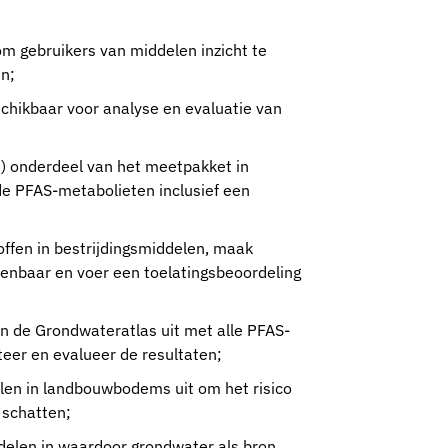
m gebruikers van middelen inzicht te
jn;
schikbaar voor analyse en evaluatie van
) onderdeel van het meetpakket in
de PFAS-metabolieten inclusief een
offen in bestrijdingsmiddelen, maak
openbaar en voer een toelatingsbeoordeling
n de Grondwateratlas uit met alle PFAS-
eer en evalueer de resultaten;
n
elen in landbouwbodems uit om het risico
 schatten;
ddelen in waardoor grondwater als bron