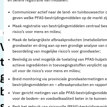
en betere registratie van middelen:
Communiceer actief naar de land- en tuinbouwsector o
geven welke PFAS-bestrijdingsmiddelen op de markt zi
Maak registratie van bestrijdingsmiddelen centraal be
risico’s voor mens en milieu;
12 november 2025
Nieuws
Maak de belangrijkste afbraakproducten (metabolieten
Vewin: CLM-rapport
grondwater en dring aan op een grondige analyse van 
beoordeling van mogelijke risico’s voor grondwater;
toont aan dat
Beeïndig zo snel mogelijk de toelating van PFAS-hulpst
actieve ingrediënten in toevoegingsstoffen verplicht 
uit voor de risico’s voor mens en milieu;
gebruik van PFAS in
Breid monitoring via provinciale grondwatermetingen e
bestrijdingsmiddelen en – afbraakproducten en rapport
bestrijdingsmiddele
Voer gericht metingen van alle PFAS-bestrijdingsmidd
voor de bodem- en voedselkwaliteit beter in te kunnen
snel verboden moet
Perk het gebruik van risicovolle (PFAS)-bestrijdingsmi