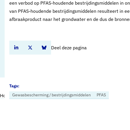
een verbod op PFAS-houdende bestrijdingsmiddelen in ons
van PFAS-houdende bestrijdingsmiddelen resulteert in ee
afbraakproduct naar het grondwater en de dus de bronne
Deel deze pagina
Deel dit artikel op Linkedin
Deel dit artikel op Twitter
Deel dit artikel op Bluesky
Tags:
Gewasbescherming / bestrijdingsmiddelen
PFAS
Home
Nieuws
Vewin: CLM-rapport toont aan dat gebruik van PFAS in bestrijdingsmiddelen snel verboden moet worden