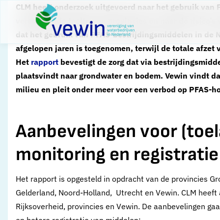
Direct naar content
CLM heeft onderzoek uitgevoerd naar het gebruik van
Terug naar de startpagina
verschillende teelten en provincies en naar de risico’
dat het gebruik van PFAS-bestrijdingsmiddelen in de 
afgelopen jaren is toegenomen, terwijl de totale afzet
Het
rapport
bevestigt de zorg dat via bestrijdingsmid
plaatsvindt naar grondwater en bodem. Vewin vindt da
milieu en pleit onder meer voor een verbod op PFAS-h
Aanbevelingen voor (toel
monitoring en registratie
Het rapport is opgesteld in opdracht van de provincies Gro
Gelderland, Noord-Holland, Utrecht en Vewin. CLM heeft
Rijksoverheid, provincies en Vewin. De aanbevelingen gaan