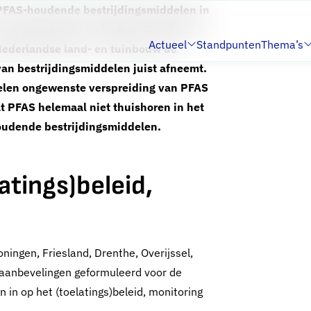
 PFAS-houdende bestrijdingsmiddelen in
s voor grondwater en bodem. Conclusie is
Actueel
Standpunten
Thema’s
Nederlandse land- en tuinbouw de
Submenu:
Submenu:
 van bestrijdingsmiddelen juist afneemt.
delen ongewenste verspreiding van PFAS
t PFAS helemaal niet thuishoren in het
oudende bestrijdingsmiddelen.
atings)beleid,
ningen, Friesland, Drenthe, Overijssel,
 aanbevelingen geformuleerd voor de
 in op het (toelatings)beleid, monitoring