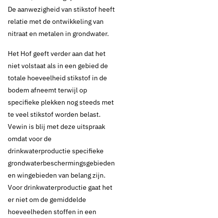
De aanwezigheid van stikstof heeft
relatie met de ontwikkeling van
nitraat en metalen in grondwater.
Het Hof geeft verder aan dat het
13 november 2018
Nieuws
niet volstaat als in een gebied de
totale hoeveelheid stikstof in de
Vewin verwelkomt
bodem afneemt terwijl op
specifieke plekken nog steeds met
uitspraak Europees
te veel stikstof worden belast.
Vewin is blij met deze uitspraak
Hof over
omdat voor de
stikstofbeleid
drinkwaterproductie specifieke
grondwaterbeschermingsgebieden
en wingebieden van belang zijn.
Voor drinkwaterproductie gaat het
Thema's:
er niet om de gemiddelde
Drinkwaterbronnen en landbouw
Europese regelgeving
hoeveelheden stoffen in een