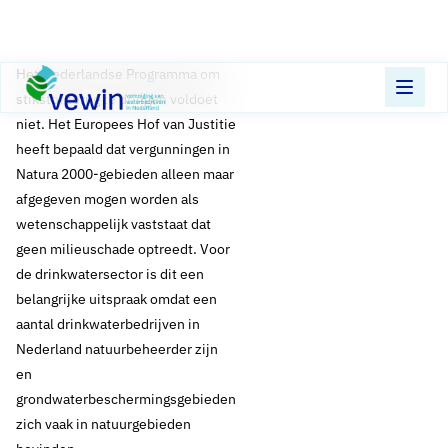
Direct naar content
Terug naar de startpagina
​Het Nederlandse Programma om
stikstof terug te dringen voldoet
niet. Het Europees Hof van Justitie
heeft bepaald dat vergunningen in
Natura 2000-gebieden alleen maar
afgegeven mogen worden als
wetenschappelijk vaststaat dat
geen milieuschade optreedt. Voor
de drinkwatersector is dit een
belangrijke uitspraak omdat een
aantal drinkwaterbedrijven in
Nederland natuurbeheerder zijn
en
grondwaterbeschermingsgebieden
zich vaak in natuurgebieden