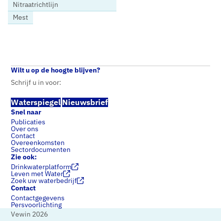
Nitraatrichtlijn
Mest
Home
Nieuws
Vewin verwelkomt uitspraak Europees Hof over stikstofbeleid
Wilt u op de hoogte blijven?
Schrijf u in voor:
Waterspiegel
Nieuwsbrief
Snel naar
Publicaties
Over ons
Contact
Overeenkomsten
Sectordocumenten
Zie ook:
Drinkwaterplatform
Leven met Water
Zoek uw waterbedrijf
Contact
Contactgegevens
Persvoorlichting
Vewin 2026