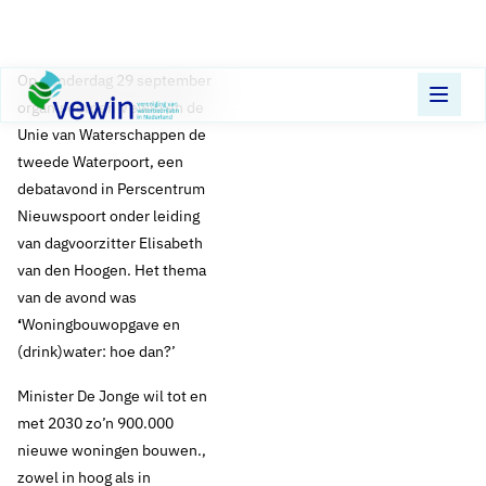
Direct naar content
Terug naar de startpagina
Op donderdag 29 september
organiseerden Vewin en de
Unie van Waterschappen de
tweede Waterpoort, een
debatavond in Perscentrum
Nieuwspoort onder leiding
van dagvoorzitter Elisabeth
van den Hoogen. Het thema
van de avond was
‘
Woningbouwopgave en
(drink)water: hoe dan?’
Minister De Jonge wil tot en
met 2030 zo’n 900.000
nieuwe woningen bouwen.,
zowel in hoog als in