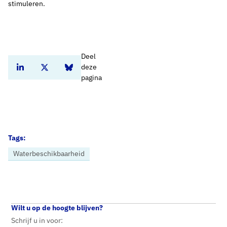
stimuleren.
Deel
deze
Deel dit artikel op Linkedin
Deel dit artikel op Twitter
Deel dit artikel op Bluesky
pagina
Tags:
Waterbeschikbaarheid
Home
Nieuws
Waterpoort Woningbouwopgave en (drink)water: hoe dan?
Wilt u op de hoogte blijven?
Schrijf u in voor: