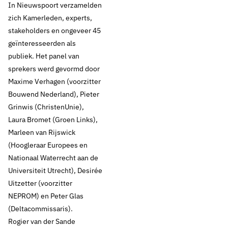
In Nieuwspoort verzamelden
zich Kamerleden, experts,
stakeholders en ongeveer 45
geïnteresseerden als
publiek. Het panel van
sprekers werd gevormd door
Maxime Verhagen (voorzitter
Bouwend Nederland), Pieter
Grinwis (ChristenUnie),
Laura Bromet (Groen Links),
Marleen van Rijswick
30 september 2022
Nieuws
(Hoogleraar Europees en
Waterpoort
Nationaal Waterrecht aan de
Universiteit Utrecht), Desirée
Woningbouwopgave
Uitzetter (voorzitter
NEPROM) en Peter Glas
en (drink)water: hoe
(Deltacommissaris).
Rogier van der Sande