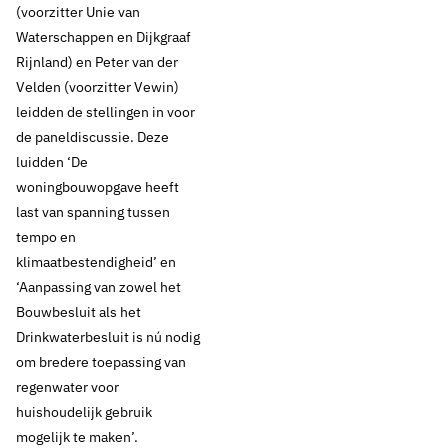
dan?
(voorzitter Unie van
Waterschappen en Dijkgraaf
Rijnland) en Peter van der
Thema's:
Velden (voorzitter Vewin)
leidden de stellingen in voor
Drinkwaterbronnen
de paneldiscussie. Deze
luidden ‘De
woningbouwopgave heeft
last van spanning tussen
tempo en
klimaatbestendigheid’ en
‘Aanpassing van zowel het
Bouwbesluit als het
Drinkwaterbesluit is nú nodig
om bredere toepassing van
regenwater voor
huishoudelijk gebruik
mogelijk te maken’.