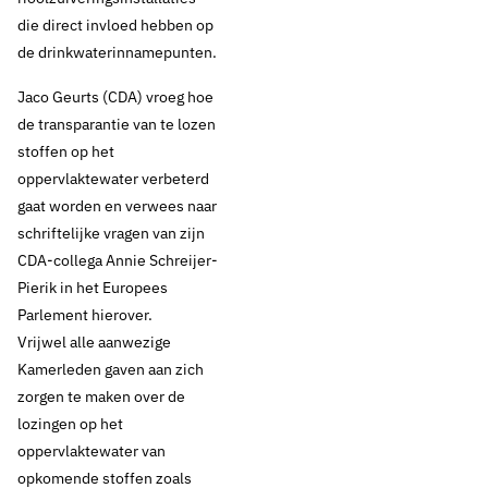
die direct invloed hebben op
de drinkwaterinnamepunten.
Jaco Geurts (CDA) vroeg hoe
de transparantie van te lozen
stoffen op het
oppervlaktewater verbeterd
gaat worden en verwees naar
schriftelijke vragen van zijn
CDA-collega Annie Schreijer-
Pierik
in het Europees
Parlement hierover.
Vrijwel alle aanwezige
Kamerleden gaven aan zich
zorgen te maken over de
29 november 2017
Nieuws
lozingen op het
Wetgevingsoverleg
oppervlaktewater van
opkomende stoffen zoals