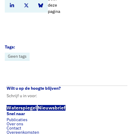
deze
Deel dit artikel op Linkedin
Deel dit artikel op Twitter
Deel dit artikel op Bluesky
pagina
Tags:
Geen tags
Home
Nieuws
Wetgevingsoverleg Water: Tweede Kamer wil steviger inzet minister voor beschermen drinkwaterbronnen
Wilt u op de hoogte blijven?
Schrijf u in voor:
Waterspiegel
Nieuwsbrief
Snel naar
Publicaties
Over ons
Contact
Overeenkomsten