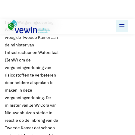
Direct naar content
Terug naar de startpagina
In het Wetgevingsoverleg
Water van 27 november
vroeg de Tweede Kamer aan
de minister van
Infrastructuur en Waterstaat
(IenW) om de
vergunningverlening van
risicostoffen te verbeteren
door heldere afspraken te
maken in deze
vergunningverlening. De
minister van IenW Cora van
Nieuwenhuizen stelde in
reactie op de inbreng van de
Tweede Kamer dat schoon