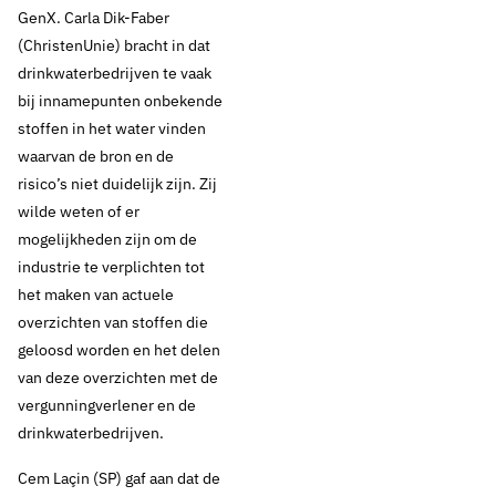
Water: Tweede
GenX. Carla Dik-Faber
(ChristenUnie) bracht in dat
Kamer wil steviger
drinkwaterbedrijven te vaak
bij innamepunten onbekende
inzet minister voor
stoffen in het water vinden
beschermen
waarvan de bron en de
risico’s niet duidelijk zijn. Zij
drinkwaterbronnen
wilde weten of er
mogelijkheden zijn om de
industrie te verplichten tot
het maken van actuele
Thema's:
overzichten van stoffen die
Drinkwaterbronnen
geloosd worden en het delen
Drinkwaterbronnen en opkomende stoffen
van deze overzichten met de
Drinkwaterkwaliteit
vergunningverlener en de
drinkwaterbedrijven.
Cem Laçin (SP) gaf aan dat de