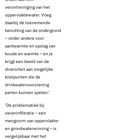
verontreiniging van het
oppervlaktewater. Voeg
daarbij de toenemende
benutting van de ondergrond
– onder andere voor
aardwarmte en opslag van
koude en warmte – en je
krijgt een beeld van de
diversiteit aan mogelijke
knelpunten die de
drinkwatervoorziening
parten kunnen spelen.’
27 december 2019
Nieuws
‘De problematiek bij
‘Zorgelijk beeld voor
oeverinfiltratie – een
de bronnen voor
mengvorm van oppervlakte-
en grondwaterwinning – is
drinkwaterproductie’
vergelijkbaar met het