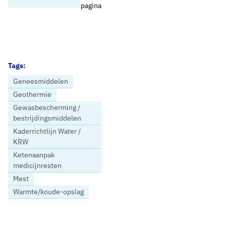
pagina
Tags:
Geneesmiddelen
Geothermie
Gewasbescherming /
bestrijdingsmiddelen
Kaderrichtlijn Water /
KRW
Ketenaanpak
medicijnresten
Mest
Warmte/koude-opslag
Home
Nieuws
‘Zorgelijk beeld voor de bronnen voor drinkwaterproductie’