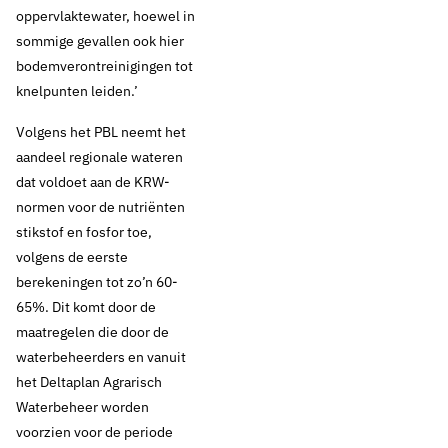
oppervlaktewater, hoewel in
sommige gevallen ook hier
bodemverontreinigingen tot
Thema's:
knelpunten leiden.’
Drinkwaterbronnen en landbouw
Volgens het PBL neemt het
Drinkwaterbronnen en ondergrond
aandeel regionale wateren
Drinkwaterbronnen en opkomende stoffen
dat voldoet aan de KRW-
normen voor de nutriënten
stikstof en fosfor toe,
volgens de eerste
berekeningen tot zo’n 60-
65%. Dit komt door de
maatregelen die door de
waterbeheerders en vanuit
het Deltaplan Agrarisch
Waterbeheer worden
voorzien voor de periode