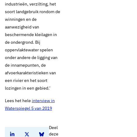
industrieën, verzilting, het
soort landgebruik rondom de
winningen en de
aanwezigheid van
beschermende kleilagen in
de ondergrond. Bij
oppervlaktewater spelen
onder andere de ligging van
de innamepunten, de
afvoerkarakteristieken van
een rivier en het soort
lozingen in een gebied.’
Lees het hele
interview in
Waterspiegel 5 van 2019
Deel
deze
Deel dit artikel op Linkedin
Deel dit artikel op Twitter
Deel dit artikel op Bluesky