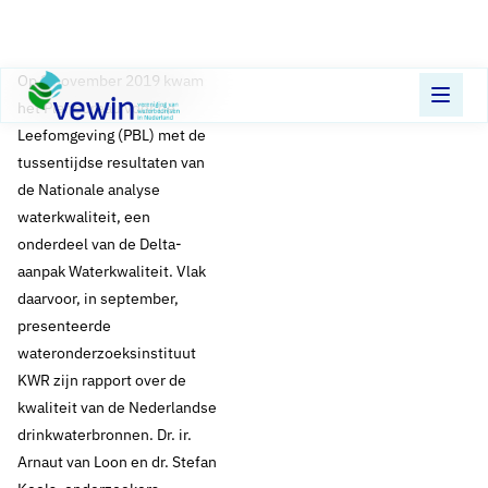
Direct naar content
Terug naar de startpagina
Op 1 november 2019 kwam
het Planbureau voor de
Leefomgeving (PBL) met de
tussentijdse resultaten van
de Nationale analyse
waterkwaliteit, een
onderdeel van de Delta-
aanpak Waterkwaliteit. Vlak
daarvoor, in september,
presenteerde
wateronderzoeksinstituut
KWR zijn rapport over de
kwaliteit van de Nederlandse
drinkwaterbronnen. Dr. ir.
Arnaut van Loon en dr. Stefan