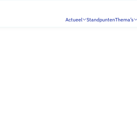
Actueel
Standpunten
Thema’s
Submenu:
Submenu: