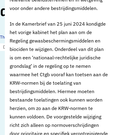
drinkwaterbronnen
voor onder andere bestrijdingsmiddelen.
In de Kamerbrief van 25 juni 2024 kondigde
het vorige kabinet het plan aan om de
Thema's:
Regeling gewasbeschermingsmiddelen en
Drinkwaterbronnen en landbouw
Europese regelgeving
biociden te wijzigen. Onderdeel van dit plan
is om een ‘nationaal-rechtelijke juridische
grondslag’ in de regeling op te nemen
waarmee het Ctgb vooraf kan toetsen aan de
KRW-normen bij de toelating van
bestrijdingsmiddelen. Hiermee moeten
bestaande toelatingen ook kunnen worden
herzien, om zo aan de KRW-normen te
kunnen voldoen. De voorgestelde wijziging
richt zich alleen op normoverschrijdingen
door prioritaire en specifiek verontreinigende