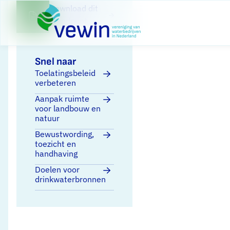
Direct naar content
Terug naar de startpagina
Download dit
standpunt
Snel naar
Toelatingsbeleid
verbeteren
Aanpak ruimte
voor landbouw en
natuur
Bewustwording,
toezicht en
handhaving
Doelen voor
drinkwaterbronnen