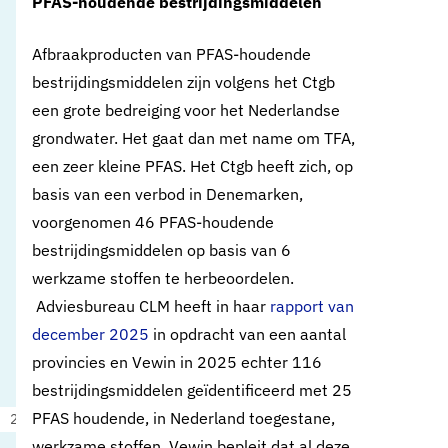
PFAS-houdende bestrijdingsmiddelen
Afbraakproducten van PFAS-houdende
bestrijdingsmiddelen zijn volgens het Ctgb
een grote bedreiging voor het Nederlandse
grondwater. Het gaat dan met name om TFA,
een zeer kleine PFAS. Het Ctgb heeft zich, op
basis van een verbod in Denemarken,
voorgenomen 46 PFAS-houdende
bestrijdingsmiddelen op basis van 6
werkzame stoffen te herbeoordelen.
Adviesbureau CLM heeft in haar
rapport van
december 2025
in opdracht van een aantal
provincies en Vewin in 2025 echter 116
bestrijdingsmiddelen geïdentificeerd met 25
PFAS houdende, in Nederland toegestane,
21 mei 2026
Actueel standpunt
werkzame stoffen. Vewin bepleit dat al deze