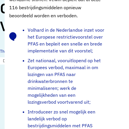
CD Externe
116 bestrijdingsmiddelen opnieuw
beoordeeld worden en verboden.
Veiligheid
Volhard in de Nederlandse inzet voor
het Europese restrictievoorstel over
PFAS en bepleit een snelle en brede
implementatie van dit voorstel;
Thema's:
Zet nationaal, vooruitlopend op het
Drinkwaterbronnen en opkomende stoffen
Europees verbod, maximaal in om
lozingen van PFAS naar
drinkwaterbronnen te
minimaliseren; werk de
mogelijkheden van een
lozingsverbod voortvarend uit;
Introduceer zo snel mogelijk een
landelijk verbod op
bestrijdingsmiddelen met PFAS