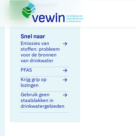
Direct naar content
Terug naar de startpagina
Download dit
standpunt
Snel naar
Emissies van
stoffen: probleem
voor de bronnen
van drinkwater
PFAS
Krijg grip op
lozingen
Gebruik geen
staalslakken in
drinkwatergebieden