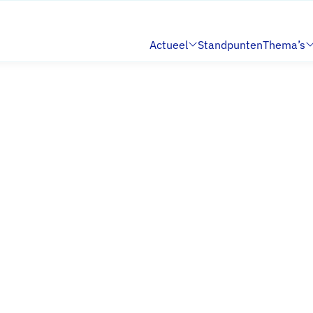
Actueel
Standpunten
Thema’s
Submenu:
Submenu: