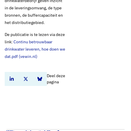
drinkwaterbedrijf geven inzicht
in de leveringsomvang, de type
bronnen, de buffercapaciteit en
het distributiegebied.
De publicatie is te lezen via deze
link:
Continu betrouwbaar
drinkwater leveren, hoe doen we
dat.pdf (vewin.nl)
Deel deze
Deel dit artikel op Linkedin
Deel dit artikel op Twitter
Deel dit artikel op Bluesky
pagina
Home
Standpunten
Continu betrouwbaar drinkwater leveren: van vitaal belang