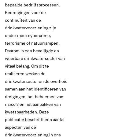
daarom uitgelegd hoe het leveren van drinkwater als primaire
bepaalde bedrijfsprocessen.
levensbehoefte in Nederland is georganiseerd, onder normale
Bedreigingen voor de
omstandigheden, maar ook in crisissituaties. Ook geeft de
continuïteit van de
publicatie antwoord op de vraag hoe robuust de
drinkwatervoorziening zijn
drinkwatervoorziening is uitgevoerd en hoe de drinkwaterbedrijven
onder meer cybercrime,
omgaan met allerlei gevaren en dreigingen.
terrorisme of natuurrampen.
Daarom is een beveiligde en
Thema's:
weerbare drinkwatersector van
Beveiliging en crisismanagement
Consumenten
vitaal belang. Om dit te
Drinkwaterkwaliteit
Infrastructuur
realiseren werken de
drinkwatersector en de overheid
samen aan het identificeren van
dreigingen, het beheersen van
risico’s en het aanpakken van
kwetsbaarheden. Deze
publicatie beschrijft een aantal
aspecten van de
drinkwatervoorziening in ons