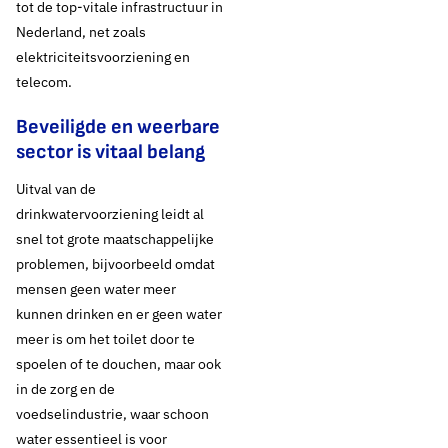
tot de top-vitale infrastructuur in
Nederland, net zoals
elektriciteitsvoorziening en
telecom.
Beveiligde en weerbare
sector is vitaal belang
20 juli 2021
Oud standpunt
Uitval van de
drinkwatervoorziening leidt al
Continu betrouwbaar
snel tot grote maatschappelijke
problemen, bijvoorbeeld omdat
drinkwater leveren:
mensen geen water meer
kunnen drinken en er geen water
van vitaal belang
meer is om het toilet door te
spoelen of te douchen, maar ook
​De continue levering van goed drinkwater moet optimaal geborgd
in de zorg en de
zijn. En daar komt heel wat bij kijken. In de publicatie
‘Continu
voedselindustrie, waar schoon
betrouwbaar drinkwater leveren, hoe doen we dat?’
van Vewin staat
water essentieel is voor