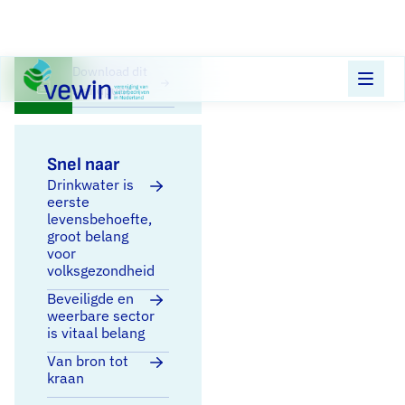
Direct naar content
Terug naar de startpagina
Download dit
standpunt
Snel naar
Drinkwater is
eerste
levensbehoefte,
groot belang
voor
volksgezondheid
Beveiligde en
weerbare sector
is vitaal belang
Van bron tot
kraan