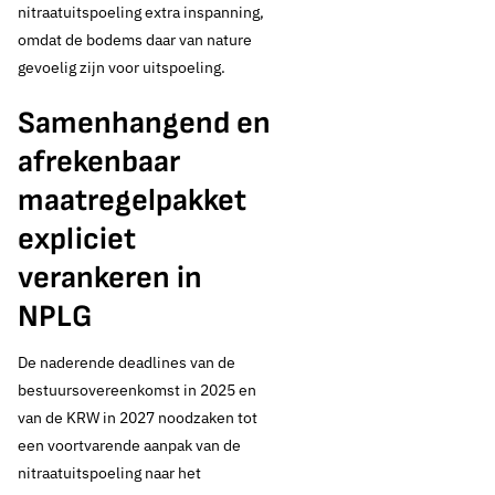
en nitraat: de tijd
nitraatuitspoeling extra inspanning,
omdat de bodems daar van nature
dringt, Nederland
gevoelig zijn voor uitspoeling.
dreigt deadline te
Samenhangend en
afrekenbaar
missen
maatregelpakket
expliciet
Thema's:
verankeren in
Drinkwaterbronnen en landbouw
NPLG
De naderende deadlines van de
bestuursovereenkomst in 2025 en
van de KRW in 2027 noodzaken tot
een voortvarende aanpak van de
nitraatuitspoeling naar het