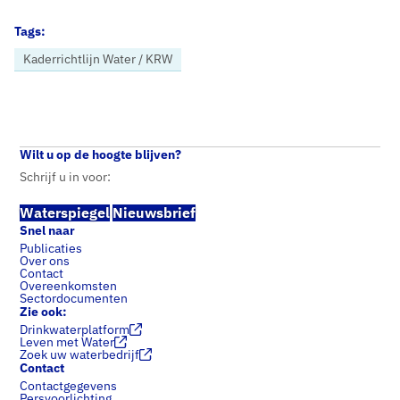
Tags:
Kaderrichtlijn Water / KRW
Home
Nieuws
Factsheet Kaderrichtlijn Water en nitraat: de tijd dringt, Nederland dreigt deadline te missen
Wilt u op de hoogte blijven?
Schrijf u in voor:
Waterspiegel
Nieuwsbrief
Snel naar
Publicaties
Over ons
Contact
Overeenkomsten
Sectordocumenten
Zie ook:
Drinkwaterplatform
Leven met Water
Zoek uw waterbedrijf
Contact
Contactgegevens
Persvoorlichting