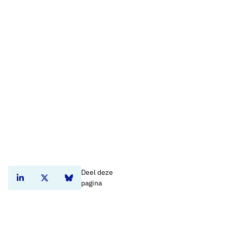
Deel deze
Deel dit artikel op Linkedin
Deel dit artikel op Twitter
Deel dit artikel op Bluesky
pagina