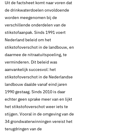
Uit de factsheet komt naar voren dat
de drinkwaterdoelen onvoldoende
worden meegenomen bij de
verschillende onderdelen van de
stikstofaanpak. Sinds 1991 voert
Nederland beleid om het
stikstofoverschot in de landbouw, en
daarmee de nitraatuitspoeling, te
verminderen. Dit beleid was
aanvankelijk succesvol: het
stikstofoverschot in de Nederlandse
landbouw daalde vanaf eind jaren
1990 gestaag. Sinds 2010 is daar
24 april 2023
Nieuws
echter geen sprake meer van en lijkt
het stikstofoverschot weer iets te
Factsheet
stijgen. Vooral in de omgeving van de
34 grondwaterwinningen vereist het
Kaderrichtlijn Water
terugdringen van de