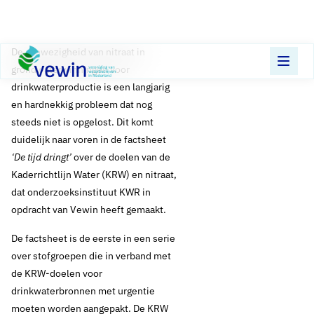
Direct naar content
Terug naar de startpagina
De aanwezigheid van nitraat in
grondwaterwinningen voor
drinkwaterproductie is een langjarig
en hardnekkig probleem dat nog
steeds niet is opgelost. Dit komt
duidelijk naar voren in de factsheet
‘De tijd dringt’
over de doelen van de
Kaderrichtlijn Water (KRW) en nitraat,
dat onderzoeksinstituut KWR in
opdracht van Vewin heeft gemaakt.
De factsheet is de eerste in een serie
over stofgroepen die in verband met
de KRW-doelen voor
drinkwaterbronnen met urgentie
moeten worden aangepakt. De KRW