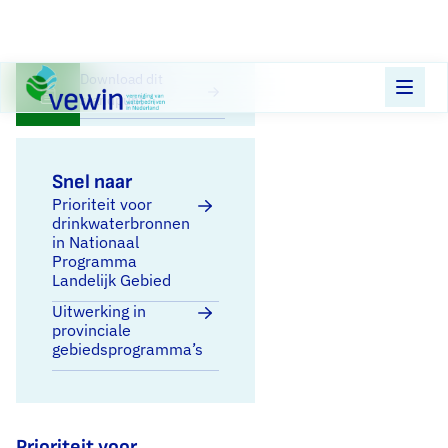
Direct naar content
Terug naar de startpagina
Download dit
standpunt
Snel naar
Prioriteit voor
drinkwaterbronnen
in Nationaal
Programma
Landelijk Gebied
Uitwerking in
provinciale
gebiedsprogramma’s
Prioriteit voor