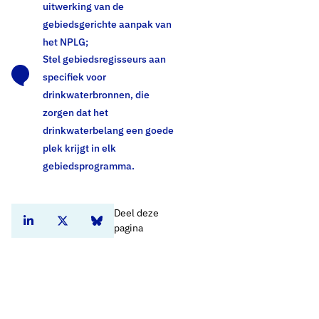
uitwerking van de
gebiedsgerichte aanpak van
het NPLG;
Stel gebiedsregisseurs aan
specifiek voor
drinkwaterbronnen, die
zorgen dat het
drinkwaterbelang een goede
plek krijgt in elk
gebiedsprogramma.
Deel deze
Deel dit artikel op Linkedin
Deel dit artikel op Twitter
Deel dit artikel op Bluesky
pagina
Home
Standpunten
Nationaal Programma Landelijk Gebied