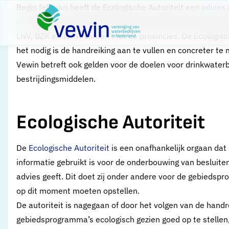
Direct naar content
Begin februari heeft de Ecologische Autoriteit een
advies
Terug naar de startpagina
voor provinciale gebiedsprogramma’s NPLG. Deze handreik
LNV, BZK en IenW samen met de provincies. De Ecologisch
het nodig is de handreiking aan te vullen en concreter t
Vewin betreft ook gelden voor de doelen voor drinkwaterb
bestrijdingsmiddelen.
Ecologische Autoriteit
De
Ecologische Autoriteit
is een onafhankelijk orgaan dat 
informatie gebruikt is voor de onderbouwing van besluite
advies geeft. Dit doet zij onder andere voor de gebiedsp
op dit moment moeten opstellen.
De autoriteit is nagegaan of door het volgen van de handre
gebiedsprogramma’s ecologisch gezien goed op te stellen