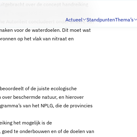
uitgebracht over de concept handreiking
ing is opgesteld door de ministeries van
Actueel
Standpunten
Thema’s
e Autoriteit concludeert onder andere dat
Submenu:
Submenu:
e maken voor de waterdoelen. Dit moet wat
ronnen op het vlak van nitraat en
beoordeelt of de juiste ecologische
n over beschermde natuur, en hierover
rogramma’s van het NPLG, die de provincies
iking het mogelijk is de
, goed te onderbouwen en of de doelen van