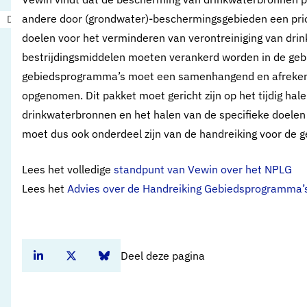
andere door (grondwater)-beschermingsgebieden een prio
Drinkwaterbronnen
Drinkwaterbronnen en landbouw
doelen voor het verminderen van verontreiniging van dri
bestrijdingsmiddelen moeten verankerd worden in de geb
gebiedsprogramma’s moet een samenhangend en afreke
opgenomen. Dit pakket moet gericht zijn op het tijdig hal
drinkwaterbronnen en het halen van de specifieke doelen 
moet dus ook onderdeel zijn van de handreiking voor de
Lees het volledige
standpunt van Vewin over het NPLG
Lees het
Advies over de Handreiking Gebiedsprogramma
Deel deze pagina
Deel dit artikel op Linkedin
Deel dit artikel op Twitter
Deel dit artikel op Bluesky