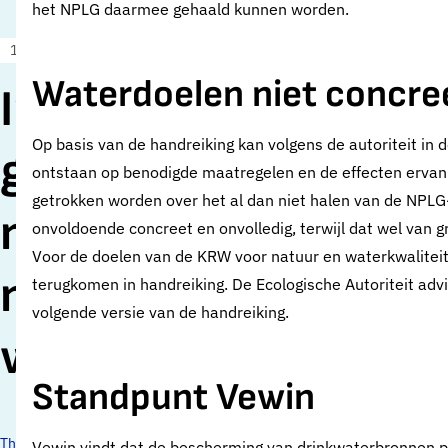
het NPLG daarmee gehaald kunnen worden.
17 februari 2023
Nieuws
Waterdoelen niet concree
In Handreiking
Op basis van de handreiking kan volgens de autoriteit i
gebiedsprogramma’
ontstaan op benodigde maatregelen en de effecten ervan
getrokken worden over het al dan niet halen van de NPLG
meer aandacht
onvoldoende concreet en onvolledig, terwijl dat wel van g
Voor de doelen van de KRW voor natuur en waterkwaliteit
nodig voor
terugkomen in handreiking. De Ecologische Autoriteit adv
volgende versie van de handreiking.
waterdoelen
Standpunt Vewin
Thema's:
Vewin vindt dat de bescherming van drinkwaterbronnen pri