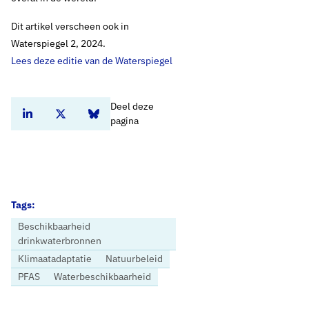
Dit artikel verscheen ook in
Waterspiegel 2, 2024.
Lees deze editie van de Waterspiegel
Deel deze
Deel dit artikel op Linkedin
Deel dit artikel op Twitter
Deel dit artikel op Bluesky
pagina
Tags:
Beschikbaarheid
drinkwaterbronnen
Klimaatadaptatie
Natuurbeleid
PFAS
Waterbeschikbaarheid
Home
Nieuws
‘Het is hoog tijd voor meer ruimte voor ons drinkwater’