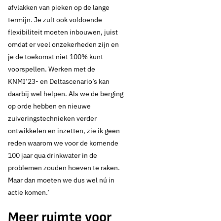
afvlakken van pieken op de lange
drinkwater’
termijn. Je zult ook voldoende
flexibiliteit moeten inbouwen, juist
omdat er veel onzekerheden zijn en
Thema's:
je de toekomst niet 100% kunt
voorspellen. Werken met de
Drinkwaterbronnen
Drinkwaterkwaliteit
KNMI’23- en Deltascenario’s kan
daarbij wel helpen. Als we de berging
op orde hebben en nieuwe
zuiveringstechnieken verder
ontwikkelen en inzetten, zie ik geen
reden waarom we voor de komende
100 jaar qua drinkwater in de
problemen zouden hoeven te raken.
Maar dan moeten we dus wel nú in
actie komen.’
Meer ruimte voor