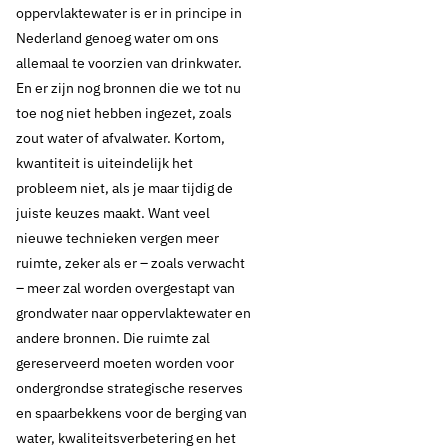
oppervlaktewater is er in principe in
Nederland genoeg water om ons
allemaal te voorzien van drinkwater.
En er zijn nog bronnen die we tot nu
toe nog niet hebben ingezet, zoals
zout water of afvalwater. Kortom,
kwantiteit is uiteindelijk het
probleem niet, als je maar tijdig de
juiste keuzes maakt. Want veel
nieuwe technieken vergen meer
ruimte, zeker als er – zoals verwacht
– meer zal worden overgestapt van
grondwater naar oppervlaktewater en
andere bronnen. Die ruimte zal
31 juli 2024
Nieuws
gereserveerd moeten worden voor
‘Het is hoog tijd voor
ondergrondse strategische reserves
en spaarbekkens voor de berging van
meer ruimte voor ons
water, kwaliteitsverbetering en het