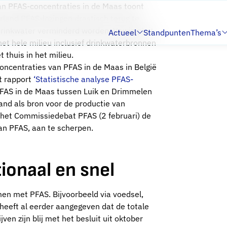
n PFAS-concentraties in de Maas toont
land PFAS-lozingen drastisch terug te
 drinkwater verminderd worden. Vewin pleit
Actueel
Standpunten
Thema’s
Submenu:
Submenu:
het hele milieu inclusief drinkwaterbronnen
 thuis in het milieu.
oncentraties van PFAS in de Maas in België
t rapport
‘Statistische analyse PFAS-
 PFAS in de Maas tussen Luik en Drimmelen
nd als bron voor de productie van
het Commissiedebat PFAS (2 februari) de
van PFAS, aan te scherpen.
ionaal en snel
en met PFAS. Bijvoorbeeld via voedsel,
eeft al eerder aangegeven dat de totale
n zijn blij met het besluit uit oktober