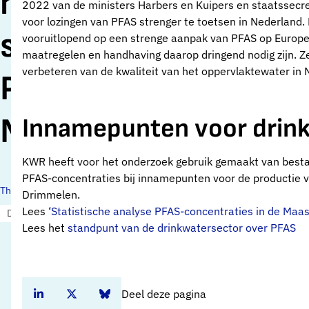
noodzaak
2022 van de ministers Harbers en Kuipers en staatssecre
voor lozingen van PFAS strenger te toetsen in Nederland.
strengere aanpak
vooruitlopend op een strenge aanpak van PFAS op Europe
maatregelen en handhaving daarop dringend nodig zijn. Ze 
verbeteren van de kwaliteit van het oppervlaktewater in 
PFAS-lozingen in
Nederland
Innamepunten voor drin
KWR heeft voor het onderzoek gebruik gemaakt van besta
PFAS-concentraties bij innamepunten voor de productie v
Thema's:
Drimmelen.
Lees
‘Statistische analyse PFAS-concentraties in de Maas
Drinkwaterbronnen en opkomende stoffen
Lees het
standpunt van de drinkwatersector over PFAS
Deel deze pagina
Deel dit artikel op Linkedin
Deel dit artikel op Twitter
Deel dit artikel op Bluesky