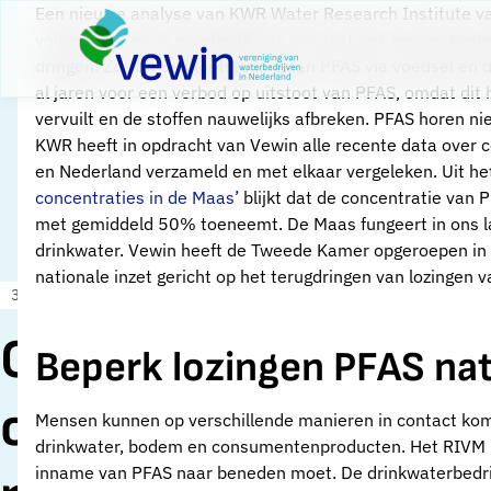
Direct naar content
Een nieuwe analyse van KWR Water Research Institute va
Terug naar de startpagina
volgens Vewin de noodzaak aan om juist ook binnen Neder
dringen. Zo kan de blootstelling aan PFAS via voedsel en
al jaren voor een verbod op uitstoot van PFAS, omdat dit 
vervuilt en de stoffen nauwelijks afbreken. PFAS horen niet
KWR heeft in opdracht van Vewin alle recente data over c
en Nederland verzameld en met elkaar vergeleken. Uit he
concentraties in de Maas’
blijkt dat de concentratie van
met gemiddeld 50% toeneemt. De Maas fungeert in ons la
drinkwater. Vewin heeft de Tweede Kamer opgeroepen in 
nationale inzet gericht op het terugdringen van lozingen 
31 januari 2023
Nieuws
Onderzoek
Beperk lozingen PFAS nat
onderstreept
Mensen kunnen op verschillende manieren in contact kom
drinkwater, bodem en consumentenproducten. Het RIVM h
inname van PFAS naar beneden moet. De drinkwaterbedrijve