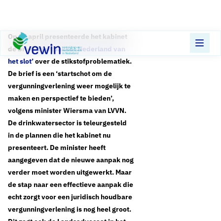
Direct naar content
Terug naar de startpagina
Op 25 april presenteerde het kabinet
de brief
‘Startpakket Nederland van
het slot’
over de stikstofproblematiek.
De brief is een ‘startschot om de
vergunningverlening weer mogelijk te
maken en perspectief te bieden’,
volgens minister Wiersma van LVVN.
De drinkwatersector is teleurgesteld
in de plannen die het kabinet nu
presenteert. De minister heeft
aangegeven dat de nieuwe aanpak nog
verder moet worden uitgewerkt. Maar
de stap naar een effectieve aanpak die
echt zorgt voor een juridisch houdbare
vergunningverlening is nog heel groot.