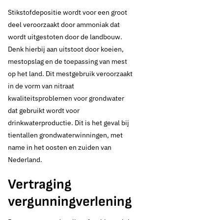
Stikstofdepositie wordt voor een groot
deel veroorzaakt door ammoniak dat
wordt uitgestoten door de landbouw.
Denk hierbij aan uitstoot door koeien,
28 april 2025
Nieuws
mestopslag en de toepassing van mest
op het land. Dit mestgebruik veroorzaakt
Startpakket stikstof:
in de vorm van nitraat
drinkwaterbedrijven
kwaliteitsproblemen voor grondwater
dat gebruikt wordt voor
zien onvoldoende
drinkwaterproductie. Dit is het geval bij
tientallen grondwaterwinningen, met
perspectief
name in het oosten en zuiden van
Nederland.
Vertraging
Thema's:
vergunningverlening
Drinkwaterbronnen en landbouw