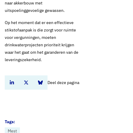
naar akkerbouw met
uitspoelinggevoelige gewassen.
Op het moment dat er een effectieve
stikstofaanpak is die zorgt voor ruimte
voor vergunningen, moeten
drinkwaterprojecten prioriteit krijgen
waar het gaat om het garanderen van de
leveringszekerheid.
Deel deze pagina
Deel dit artikel op Linkedin
Deel dit artikel op Twitter
Deel dit artikel op Bluesky
Tags:
Mest
Home
Nieuws
Startpakket stikstof: drinkwaterbedrijven zien onvoldoende perspectief