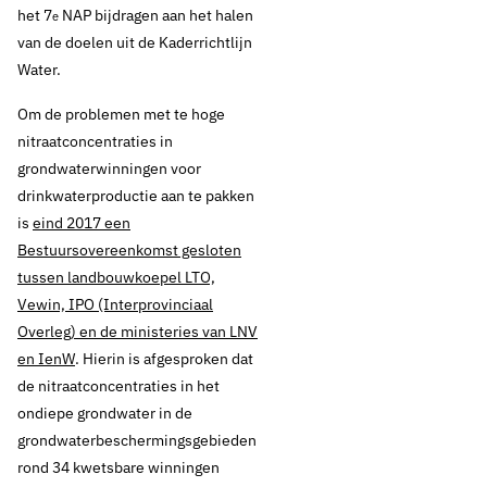
het 7
NAP bijdragen aan het halen
e
actieprogramma
van de doelen uit de Kaderrichtlijn
Water.
Nitraatrichtlijn
Om de problemen met te hoge
nitraatconcentraties in
grondwaterwinningen voor
Thema's:
drinkwaterproductie aan te pakken
Drinkwaterbronnen en landbouw
is
eind 2017 een
Bestuursovereenkomst gesloten
tussen landbouwkoepel LTO,
Vewin, IPO (Interprovinciaal
Overleg) en de ministeries van LNV
en IenW
. Hierin is afgesproken dat
de nitraatconcentraties in het
ondiepe grondwater in de
grondwaterbeschermingsgebieden
rond 34 kwetsbare winningen