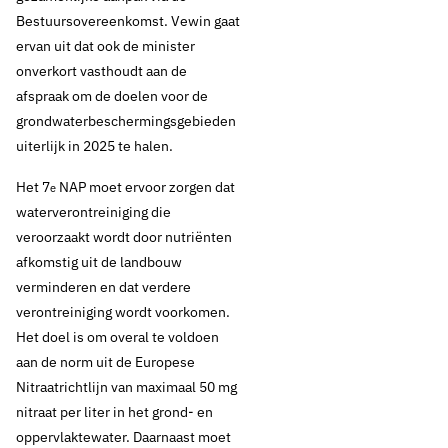
Bestuursovereenkomst. Vewin gaat
ervan uit dat ook de minister
onverkort vasthoudt aan de
afspraak om de doelen voor de
grondwaterbeschermingsgebieden
uiterlijk in 2025 te halen.
Het 7
NAP moet ervoor zorgen dat
e
waterverontreiniging die
veroorzaakt wordt door nutriënten
afkomstig uit de landbouw
verminderen en dat verdere
verontreiniging wordt voorkomen.
Het doel is om overal te voldoen
30 november 2021
Nieuws
aan de norm uit de Europese
Nitraatrichtlijn van maximaal 50 mg
Vewin teleurgesteld
nitraat per liter in het grond- en
in 7e
oppervlaktewater. Daarnaast moet