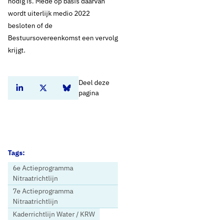
nodig is. Mede op basis daarvan
wordt uiterlijk medio 2022
besloten of de
Bestuursovereenkomst een vervolg
krijgt.​
Deel deze
Deel dit artikel op Linkedin
Deel dit artikel op Twitter
Deel dit artikel op Bluesky
pagina
Tags:
6e Actieprogramma
Nitraatrichtlijn
7e Actieprogramma
Nitraatrichtlijn
Kaderrichtlijn Water / KRW