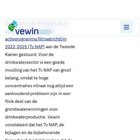
Direct naar content
Terug naar de startpagina
De minister van LNV
heeft op 26
november jl. het zevende
actieprogramma Nitraatrichtlijn
2022-2025 (7
NAP)
aan de Tweede
e
Kamer gestuurd. Voor de
drinkwatersector is een goede
invulling van het 7
NAP van groot
e
belang, omdat te hoge
concentraties nitraat nog altijd een
aanhoudend probleem zijn in een
flink deel van de
grondwaterwinningen voor
drinkwaterproductie. Vewin
constateert dat het 7
NAP, de
e
bijlagen en de bijbehorende