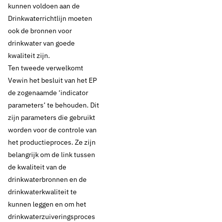
kunnen voldoen aan de
Drinkwaterrichtlijn moeten
ook de bronnen voor
drinkwater van goede
kwaliteit zijn.
Ten tweede verwelkomt
Vewin het besluit van het EP
de zogenaamde ‘indicator
parameters’ te behouden. Dit
zijn parameters die gebruikt
worden voor de controle van
30 oktober 2018
Nieuws
het productieproces. Ze zijn
Waterkwaliteit rode
belangrijk om de link tussen
de kwaliteit van de
draad in stemming
drinkwaterbronnen en de
drinkwaterkwaliteit te
Europees Parlement
kunnen leggen en om het
drinkwaterzuiveringsproces