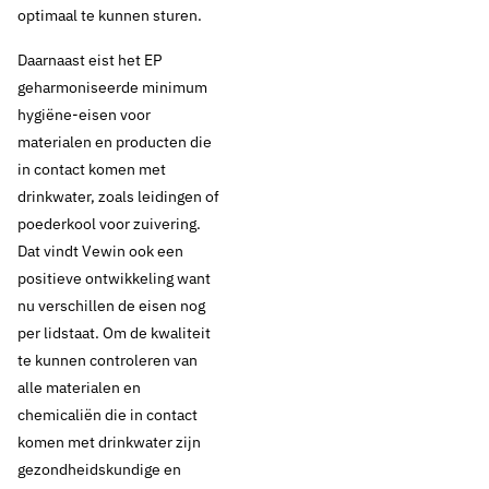
over
optimaal te kunnen sturen.
Drinkwaterrichtlijn
Daarnaast eist het EP
geharmoniseerde minimum
hygiëne-eisen voor
Thema's:
materialen en producten die
in contact komen met
Drinkwaterkwaliteit
Europese regelgeving
drinkwater, zoals leidingen of
poederkool voor zuivering.
Dat vindt Vewin ook een
positieve ontwikkeling want
nu verschillen de eisen nog
per lidstaat. Om de kwaliteit
te kunnen controleren van
alle materialen en
chemicaliën die in contact
komen met drinkwater zijn
gezondheidskundige en