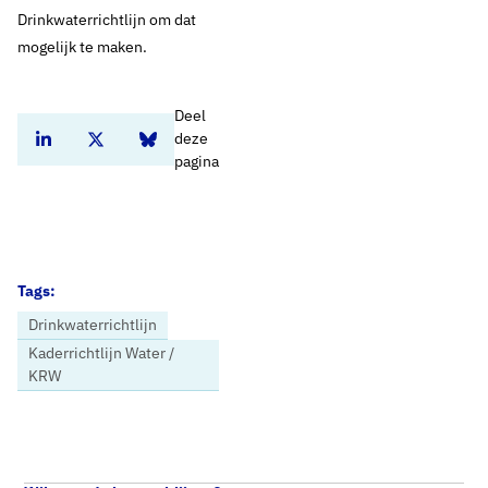
Drinkwaterrichtlijn om dat
mogelijk te maken.
Deel
deze
Deel dit artikel op Linkedin
Deel dit artikel op Twitter
Deel dit artikel op Bluesky
pagina
Tags:
Drinkwaterrichtlijn
Kaderrichtlijn Water /
KRW
Home
Nieuws
Waterkwaliteit rode draad in stemming Europees Parlement over Drinkwaterrichtlijn