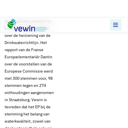
Direct naar content
Terug naar de startpagina
​Op 23 oktober stemde het
Europees Parlement (EP)
over de herziening van de
Drinkwaterrichtlijn. Het
rapport van de Franse
Europarlementariër Dantin
over de voorstellen van de
Europese Commissie werd
met 300 stemmen voor, 98
stemmen tegen en 274
onthoudingen aangenomen
in Straatsburg. Vewin is
tevreden dat het EP bij de
stemming het belang van
waterkwaliteit, zowel van