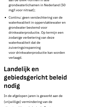
aan de GWR-normen in alle
grondwaterlichamen in Nederland (50
mg/l voor nitraat);
Continu: geen verslechtering van de
waterkwaliteit in oppervlaktewater en
24 maart 2026
Actueel standpunt
grondwater bestemd voor
drinkwaterproductie. Op termijn een
CD Stikstof en
zodanige verbetering van deze
waterkwaliteit dat de
mestbeleid
zuiveringsinspanning
voor drinkwaterproductie kan worden
verlaagd.
Thema's:
Landelijk en
Drinkwaterbronnen en landbouw
gebiedsgericht beleid
nodig
In de afgelopen jaren is gewerkt aan de
(vrijwillige) vermindering van de