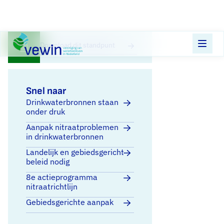
Direct naar content
Terug naar de startpagina
Download dit standpunt
Snel naar
Drinkwaterbronnen staan
onder druk
Aanpak nitraatproblemen
in drinkwaterbronnen
Landelijk en gebiedsgericht
beleid nodig
8e actieprogramma
nitraatrichtlijn
Gebiedsgerichte aanpak