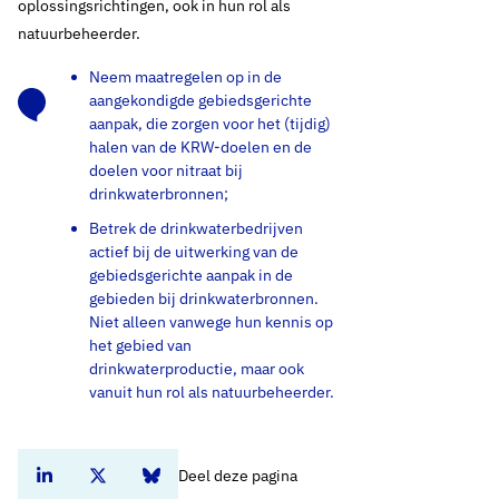
oplossingsrichtingen, ook in hun rol als
natuurbeheerder.
Neem maatregelen op in de
aangekondigde gebiedsgerichte
aanpak, die zorgen voor het (tijdig)
halen van de KRW-doelen en de
doelen voor nitraat bij
drinkwaterbronnen;
Betrek de drinkwaterbedrijven
actief bij de uitwerking van de
gebiedsgerichte aanpak in de
gebieden bij drinkwaterbronnen.
Niet alleen vanwege hun kennis op
het gebied van
drinkwaterproductie, maar ook
Mirja Baneke
vanuit hun rol als natuurbeheerder.
Open de contactpo
Open de cont
Stuurgroepsecretaris Bronnen & Kwaliteit
drs. Arjen Frentz
Deel deze pagina
Deel dit artikel op Linkedin
Deel dit artikel op Twitter
Deel dit artikel op Bluesky
Open de contactpo
Open de cont
Manager Beleid, plv. directeur