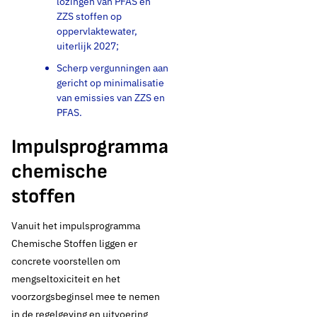
Handhaving (VTH)
lozingen van PFAS en
ZZS stoffen op
oppervlaktewater,
uiterlijk 2027;
Scherp vergunningen aan
gericht op minimalisatie
van emissies van ZZS en
PFAS.
Impulsprogramma
chemische
stoffen
Vanuit het impulsprogramma
Chemische Stoffen liggen er
concrete voorstellen om
mengseltoxiciteit en het
voorzorgsbeginsel mee te nemen
in de regelgeving en uitvoering