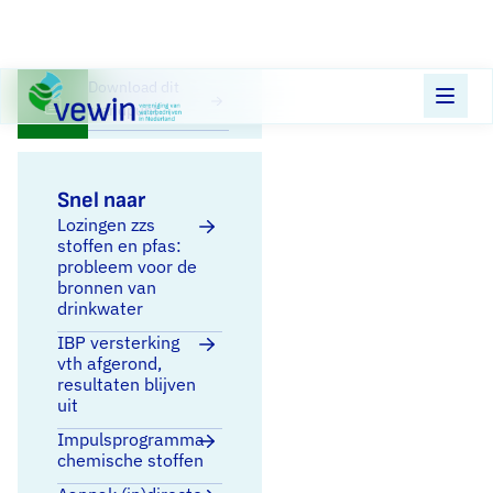
Direct naar content
Terug naar de startpagina
Download dit
standpunt
Snel naar
Lozingen zzs
stoffen en pfas:
probleem voor de
bronnen van
drinkwater
IBP versterking
vth afgerond,
resultaten blijven
uit
Impulsprogramma
chemische stoffen