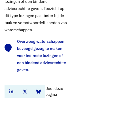
lozingen of een bindend
adviesrecht te geven. Toezicht op
dit type lozingen past beter bij de
taak en verantwoordelijkheden van
waterschappen.
Overweeg waterschappen
bevoegd gezag te maken
voor indirecte lozingen of
een bindend adviesrecht te
Harrie Timmer
geven.
Open de contactpo
Open de cont
Senior beleidsmedewerker Bronnen & Kwaliteit
Deel deze
drs. Arjen Frentz
Deel dit artikel op Linkedin
Deel dit artikel op Twitter
Deel dit artikel op Bluesky
pagina
Open de contactpo
Open de cont
Manager Beleid, plv. directeur
Home
Standpunten
CD Vergunningverlening, Toezicht en Handhaving (VTH)