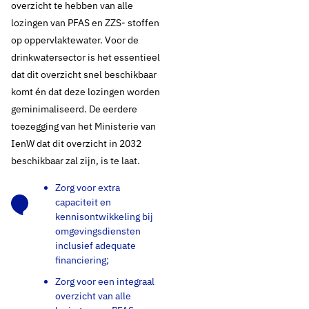
overzicht te hebben van alle
lozingen van PFAS en ZZS- stoffen
op oppervlaktewater. Voor de
drinkwatersector is het essentieel
dat dit overzicht snel beschikbaar
komt én dat deze lozingen worden
geminimaliseerd. De eerdere
toezegging van het Ministerie van
IenW dat dit overzicht in 2032
beschikbaar zal zijn, is te laat.
19 september 2025
Actueel standpunt
Zorg voor extra
capaciteit en
CD
kennisontwikkeling bij
omgevingsdiensten
Vergunningverlening,
inclusief adequate
financiering;
Toezicht en
Zorg voor een integraal
overzicht van alle