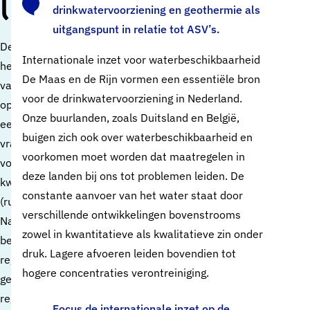
(NOVI)
drinkwatervoorziening en geothermie als
uitgangspunt in relatie tot ASV’s.
De drinkwaterbedrijven garanderen uitstekende kwaliteit van
Internationale inzet voor waterbeschikbaarheid
het drinkwater, maar intensieve zuive­ringsstappen zijn nodig
De Maas en de Rijn vormen een essentiële bron
vanwege bedreigingen van onze bronnen: het grond- en
voor de drinkwatervoorziening in Nederland.
oppervlaktewater. Ontwikkelingen als klimaatverandering en
Onze buurlanden, zoals Duitsland en België,
een toenemende druk op de boven- en ondergrondse ruimte
buigen zich ook over waterbeschikbaarheid en
vragen daarnaast extra aandacht voor voldoende zoetwater
voorkomen moet worden dat maatregelen in
voor de drinkwatervoorziening. Voldoende kwaliteit en
deze landen bij ons tot problemen leiden. De
kwantiteit van onze bronnen heeft consequenties voor de
constante aanvoer van het water staat door
(ruimtelijke) inrichting van de leefomgeving. In de definitieve
verschillende ontwikkelingen bovenstrooms
Nationale Omgevingsvisie (Novi) is drinkwater als nationaal
zowel in kwantitatieve als kwalitatieve zin onder
belang goed vastgelegd. Het gaat er nu om dat dit belang in d
druk. Lagere afvoeren leiden bovendien tot
regionale uitwerking ook doorwerkt. Provinciaal in de POVI’s,
hogere concentraties verontreiniging.
gemeentelijk in de GOVI’s, en natuurlijk in de landelijke en
regionale waterprogramma’s.
Focus de internationale inzet op de