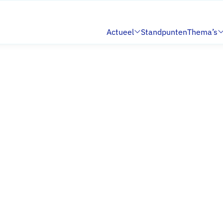
Actueel
Standpunten
Thema’s
Submenu:
Submenu: