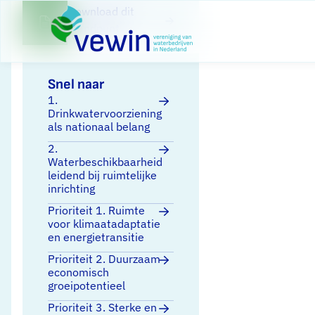
Direct naar content
Terug naar de startpagina
Download dit
standpunt
Snel naar
1.
Drinkwatervoorziening
als nationaal belang
2.
Waterbeschikbaarheid
leidend bij ruimtelijke
inrichting
Prioriteit 1. Ruimte
voor klimaatadaptatie
en energietransitie
Prioriteit 2. Duurzaam
economisch
groeipotentieel
Prioriteit 3. Sterke en