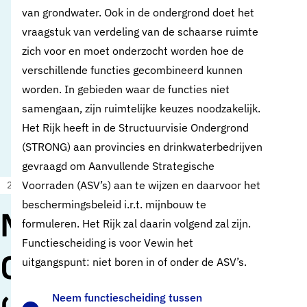
van grondwater. Ook in de ondergrond doet het
vraag­stuk van verdeling van de schaarse ruimte
zich voor en moet onderzocht worden hoe de
verschillende functies gecombineerd kunnen
worden. In gebieden waar de functies niet
samengaan, zijn ruimtelijke keuzes noodzakelijk.
Het Rijk heeft in de Structuurvisie Ondergrond
(STRONG) aan provincies en drinkwaterbedrijven
gevraagd om Aanvullende Strategische
Voorraden (ASV’s) aan te wijzen en daar­voor het
23 september 2020
Oud standpunt
beschermingsbeleid i.r.t. mijnbouw te
Nationale
formuleren. Het Rijk zal daarin volgend zal zijn.
Functiescheiding is voor Vewin het
Omgevingsvisie
uitgangspunt: niet boren in of onder de ASV’s.
Neem functiescheiding tussen