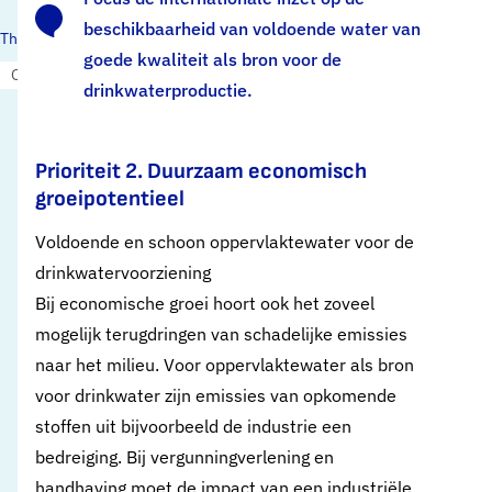
beschikbaarheid van voldoende water van
Thema's:
goede kwaliteit als bron voor de
Omgevingswet en omgevingsvisies
drinkwaterproductie.
Prioriteit 2. Duurzaam economisch
groeipotentieel
Voldoende en schoon oppervlaktewater voor de
drinkwatervoorziening
Bij economische groei hoort ook het zoveel
mogelijk terugdringen van schadelijke emissies
naar het milieu. Voor oppervlaktewater als bron
voor drinkwater zijn emissies van opkomende
stoffen uit bij­voorbeeld de industrie een
bedreiging. Bij vergunningverlening en
handhaving moet de impact van een industriële