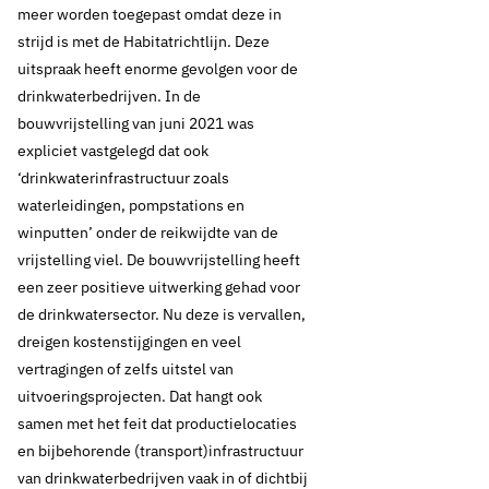
meer worden toegepast omdat deze in
strijd is met de Habitatrichtlijn. Deze
uitspraak heeft enorme gevolgen voor de
drinkwaterbedrijven. In de
17 februari 2023
Oud standpunt
bouwvrijstelling van juni 2021 was
Stikstofaanpak en
expliciet vastgelegd dat ook
‘drinkwaterinfrastructuur zoals
projecten
waterleidingen, pompstations en
winputten’ onder de reikwijdte van de
drinkwatersector
vrijstelling viel. De bouwvrijstelling heeft
een zeer positieve uitwerking gehad voor
Knelpunten levering
de drinkwatersector. Nu deze is vervallen,
drinkwater
dreigen kostenstijgingen en veel
vertragingen of zelfs uitstel van
De drinkwaterbedrijven hebben te maken met een toenemende
uitvoeringsprojecten. Dat hangt ook
watervraag door bevolkingsgroei, economische groei, en regionaal
samen met het feit dat productielocaties
stedelijke uitbreiding. Uit onderzoek van Vewin blijkt dat alle
en bijbehorende (transport)infrastructuur
drinkwaterbedrijven al voor 2030 meer productiecapaciteit nodig
van drinkwaterbedrijven vaak in of dichtbij
hebben. Bij drie van de tien bedrijven is zelfs per direct meer