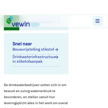
Direct naar content
Terug naar de startpagina
Download dit standpunt
Snel naar
Bouwvrijstelling stikstof
Drinkwaterinfrastructuur
in stikstofaanpak
De drinkwaterbedrijven zetten zich in om
bewust en zuinig waterverbruik te
bevorderen, en stellen vanuit hun
leveringsplicht alles in het werk om overal