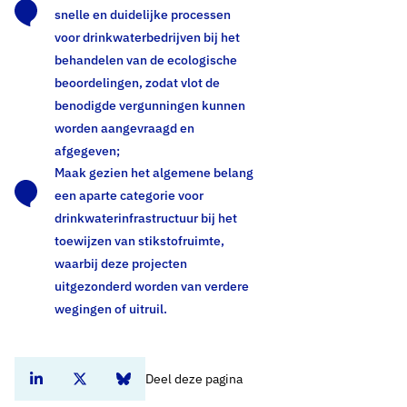
snelle en duidelijke processen
voor drinkwaterbedrijven bij het
behandelen van de ecologische
beoordelingen, zodat vlot de
benodigde vergunningen kunnen
worden aangevraagd en
afgegeven;
Maak gezien het algemene belang
een aparte categorie voor
drinkwaterinfrastructuur bij het
toewijzen van stikstofruimte,
waarbij deze projecten
uitgezonderd worden van verdere
Mirja Baneke
wegingen of uitruil.
Open de contactpo
Open de cont
Stuurgroepsecretaris Bronnen & Kwaliteit
drs. Arjen Frentz
Deel deze pagina
Deel dit artikel op Linkedin
Deel dit artikel op Twitter
Deel dit artikel op Bluesky
Open de contactpo
Open de cont
Manager Beleid, plv. directeur