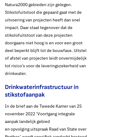
Natura2000 gebieden zijn gelegen.
productiecapaciteit noodzakelijk. Het is absoluut niet zeker dat dit
Stikstofuitstoot die gepaard gaat met de
tijdig lukt.
uitvoering van projecten heeft dan snel
Integendeel, drinkwaterbedrijven lopen tegen steeds meer
impact. Daar staat tegenover dat de
juridische en bestuurlijke belemmeringen aan. In een aantal regio’s
stikstofuitstoot van deze projecten
ontstaan zonder snelle aanvullende maatregelen op korte termijn
doorgaans niet hoog is en voor een groot
problemen met het verzekeren van de drinkwatervoorziening. Bij
deel beperkt blijft tot de bouwfase. Uitstel
het uitblijven van actie zullen die knelpunten in steeds meer
of afstel van projecten leidt onvermijdelijk
gebieden optreden.
tot risico’s voor de leveringszekerheid van
drinkwater.
Thema's:
Drinkwaterinfrastructuur in
Drinkwaterbronnen en landbouw
stikstofaanpak
Drinkwaterbronnen en natuur
In de brief aan de Tweede Kamer van 25
november 2022 ‘Voortgang integrale
aanpak landelijk gebied
en opvolging uitspraak Raad van State over
Porthos’ wordt specifiek aandacht besteed